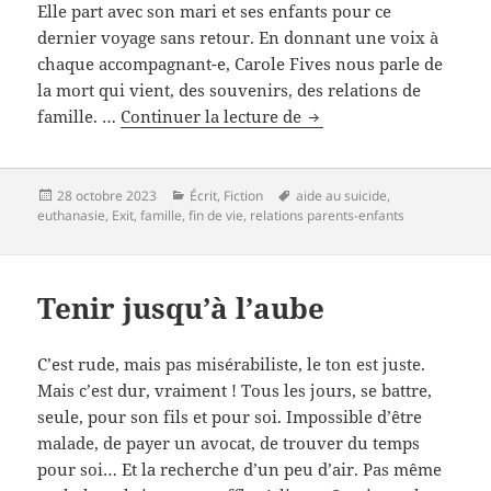
Elle part avec son mari et ses enfants pour ce
dernier voyage sans retour. En donnant une voix à
chaque accompagnant-e, Carole Fives nous parle de
la mort qui vient, des souvenirs, des relations de
Le
famille. …
Continuer la lecture de
jour
et
l’heure
Publié
Catégories
Mots-
28 octobre 2023
Écrit
,
Fiction
aide au suicide
,
le
clés
euthanasie
,
Exit
,
famille
,
fin de vie
,
relations parents-enfants
Tenir jusqu’à l’aube
C’est rude, mais pas misérabiliste, le ton est juste.
Mais c’est dur, vraiment ! Tous les jours, se battre,
seule, pour son fils et pour soi. Impossible d’être
malade, de payer un avocat, de trouver du temps
pour soi… Et la recherche d’un peu d’air. Pas même