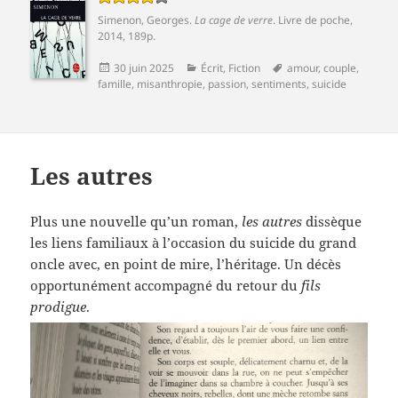
Simenon, Georges
.
La cage de verre
. Livre de poche,
2014, 189p.
Publié
Catégories
Mots-
30 juin 2025
Écrit
,
Fiction
amour
,
couple
,
le
clés
famille
,
misanthropie
,
passion
,
sentiments
,
suicide
Les autres
Plus une nouvelle qu’un roman,
les autres
dissèque
les liens familiaux à l’occasion du suicide du grand
oncle avec, en point de mire, l’héritage. Un décès
opportunément accompagné du retour du
fils
prodigue
.