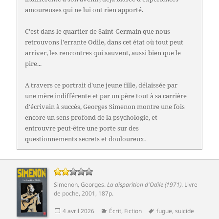
amoureuses qui ne lui ont rien apporté.
C'est dans le quartier de Saint-Germain que nous
retrouvons l'errante Odile, dans cet état où tout peut
arriver, les rencontres qui sauvent, aussi bien que le
pire...
A travers ce portrait d'une jeune fille, délaissée par
une mère indifférente et par un père tout à sa carrière
d'écrivain à succès, Georges Simenon montre une fois
encore un sens profond de la psychologie, et
entrouvre peut-être une porte sur des
questionnements secrets et douloureux.
Simenon, Georges
.
La disparition d'Odile (1971)
. Livre
de poche, 2001, 187p.
Publié
Catégories
Mots-
4 avril 2026
Écrit
,
Fiction
fugue
,
suicide