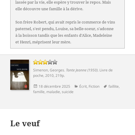
lassée par la vie, elle espère y trouver le repos. Mais
elle découvre une famille à la dérive.
Son frère Robert, qui avait repris le commerce de vins
paternel, s'est pendu, Louise, sa belle-soeur, s'adonne
à la boisson tandis que les enfants d'Alice, Madeleine
et Henri, méprisent leur mère.
Simenon, Georges
.
Tante Jeanne (1950)
. Livre de
poche, 2010, 219p.
Publié
Catégories
Mots-
18 décembre 2025
Écrit
,
Fiction
faillite
,
le
clés
famille
,
maladie
,
suicide
Le veuf