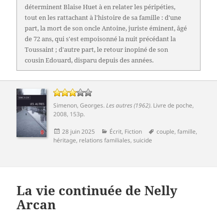
déterminent Blaise Huet à en relater les péripéties,
tout en les rattachant à l'histoire de sa famille : d'une
part, la mort de son oncle Antoine, juriste éminent, âgé
de 72 ans, qui s'est empoisonné la nuit précédant la
Toussaint ; d'autre part, le retour inopiné de son
cousin Edouard, disparu depuis des années.
Simenon, Georges
.
Les autres (1962)
. Livre de poche,
2008, 153p.
Publié
Catégories
Mots-
28 juin 2025
Écrit
,
Fiction
couple
,
famille
,
le
clés
héritage
,
relations familiales
,
suicide
La vie continuée de Nelly
Arcan