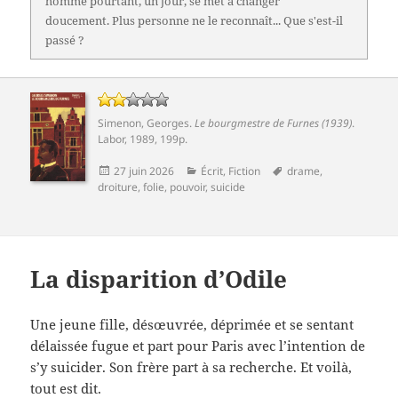
homme pourtant, un jour, se met à changer
doucement. Plus personne ne le reconnaît... Que s'est-il
passé ?
Simenon, Georges
.
Le bourgmestre de Furnes (1939)
.
Labor, 1989, 199p.
Publié
Catégories
Mots-
27 juin 2026
Écrit
,
Fiction
drame
,
le
clés
droiture
,
folie
,
pouvoir
,
suicide
La disparition d’Odile
Une jeune fille, désœuvrée, déprimée et se sentant
délaissée fugue et part pour Paris avec l’intention de
s’y suicider. Son frère part à sa recherche. Et voilà,
tout est dit.