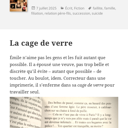
Publié
Catégories
Mots-
7 juillet 2025
Écrit
,
Fiction
faillite
,
famille
,
le
clés
filiation
,
relation père-fils
,
succession
,
suicide
La cage de verre
Émile n’aime pas les gens et les fuit autant que
possible. Il a épousé une veuve, pas trop belle et
discrète qu’il évite – autant que possible – de
toucher. Au boulot, idem. Correcteur dans une
imprimerie, il s’enferme dans sa
cage de verre
pour
travailler seul.