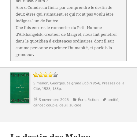
heureuse. Alors ?
Alors, Coindreau finira par comprendre le destin de
deux êtres qui s'aimaient, et qui n'ont pas voulu être
indignes l'un de l'autre...
Une fois encore, le romancier du Petit Homme
d'Arkhangelsk, créateur de Maigret, nous fait pénétrer
dans le quotidien d'existences ordinaires, dont il sait
comme personne exprimer l'humanité, et parfois la
grandeur.
Simenon, Georges
.
Le grand Bob (1954)
.
Presses de la
Cité
, 1988, 183p.
Publié
Catégories
Mots-
3 novembre 2025
Écrit
,
Fiction
amitié
,
le
clés
cancer
,
couple
,
deuil
,
suicide
Le destin des Malou