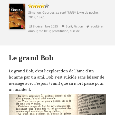
Simenon, Georges
.
Le veuf (1959)
. Livre de poche,
2019, 187p.
Publié
Catégories
Mots-
8 décembre 2025
Écrit
,
Fiction
adultère
,
le
clés
amour
,
malheur
,
prostitution
,
suicide
Le grand Bob
Le grand Bob, c’est l’exploration de l’âme d’un
homme par un ami. Bob s’est suicidé sans laisser de
message avec l’espoir (vain) que sa mort passe pour
un accident.