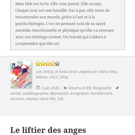
Mais Deb est forte. Elle veut guérir. Elle essaye.
Chaque jour est une bataille. Pas à pas, elle tente de
reconstruire son monde, grâce à l'art et à la
psychothérapie. C'est en prenant soin de sa santé
mentale, émotionnelle et physique qu'elle va renouer
avec son héritage coréen. Un travail qui l'aidera à
comprendre qui elle est.
Lee, Deb JJ
.
In limbo (trad. anglais par Léana Félix)
.
Akileos, 2023, 343p.
Publié
Catégories
Mots-
2 juin 2026
Albums et BD
,
Biographie
le
clés
amitié
,
autobiographie
,
dépression
,
émigration
,
harcèlement
,
racisme
,
relation mère-fille
,
TdS
Le liftier des anges