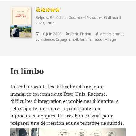
Belpois, Bénédicte
.
Gonzalo et les autres
.
Gallimard
,
2023, 196p.
Publié
Catégories
Mots-
16 juin 2026
Écrit
,
Fiction
amitié
,
amour
,
le
clés
confidence
,
Espagne
,
exil
,
famille
,
retour
,
village
In limbo
In limbo raconte les difficultés d’une jeune
immigrée coréenne aux États-Unis. Racisme,
difficultés d’intégration et problèmes d’identité. A
cela s’ajoute une mère culpabilisante aux
injonctions toxiques. Un très bon cocktail pour
préparer une dépression et une tentative de suicide.