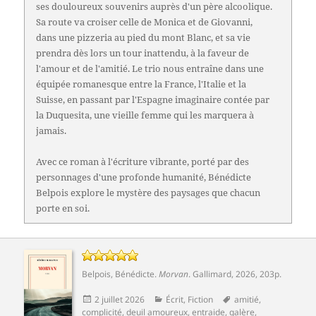
ses douloureux souvenirs auprès d'un père alcoolique.
Sa route va croiser celle de Monica et de Giovanni,
dans une pizzeria au pied du mont Blanc, et sa vie
prendra dès lors un tour inattendu, à la faveur de
l'amour et de l'amitié. Le trio nous entraîne dans une
équipée romanesque entre la France, l'Italie et la
Suisse, en passant par l'Espagne imaginaire contée par
la Duquesita, une vieille femme qui les marquera à
jamais.
Avec ce roman à l'écriture vibrante, porté par des
personnages d'une profonde humanité, Bénédicte
Belpois explore le mystère des paysages que chacun
porte en soi.
Belpois, Bénédicte
.
Morvan
.
Gallimard
, 2026, 203p.
Publié
Catégories
Mots-
2 juillet 2026
Écrit
,
Fiction
amitié
,
le
clés
complicité
,
deuil amoureux
,
entraide
,
galère
,