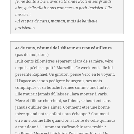
Je me doutais bien, avec sa Grande École et ses grands
airs, qu'elle allait nous ramener un petit Parisien. Elle
me sort :
- Il est pas de Paris, maman, mais de banlieue
parisienne.
4e de couv, résumé de l'éditeur ou trouvé ailleurs
(pas de moi, donc)
Huit cents kilomètres séparent Clara de sa mère, Véro,
depuis qu'elle a quitté Marseille. Ce week-end, elle lui
présente Raphaël. Un girafon, pense Véro en le voyant.
Il l'agace avec son pedigree bourgeois, ses mots
compliqués et sa bouche fermée comme une huître.
Elle n'aurait jamais dû laisser Clara monter à Paris.
Mère et fille se cherchent, se fuient, se heurtent sans
jamais oublier de s'aimer. Comment être une bonne
mère quand notre enfant nous échappe ? Comment
être une bonne fille quand on a honte de celle qui nous
a tout donné ? Comment s'affranchir sans trahir ?
La Bonne Mère est l'histoire d'un amour féroce. Un