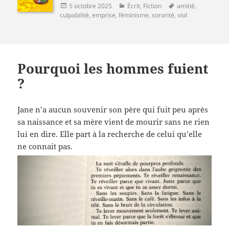
Publié
Catégories
Mots-
5 octobre 2025
Écrit
,
Fiction
amitié
,
le
clés
culpabilité
,
emprise
,
féminisme
,
sororité
,
viol
Pourquoi les hommes fuient
?
Jane n’a aucun souvenir son père qui fuit peu après
sa naissance et sa mère vient de mourir sans ne rien
lui en dire. Elle part à la recherche de celui qu’elle
ne connait pas.