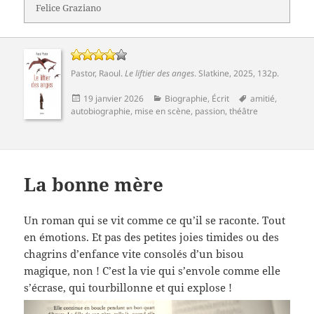
Felice Graziano
Pastor, Raoul
.
Le liftier des anges
.
Slatkine
, 2025, 132p.
Publié
Catégories
Mots-
19 janvier 2026
Biographie
,
Écrit
amitié
,
le
clés
autobiographie
,
mise en scène
,
passion
,
théâtre
La bonne mère
Un roman qui se vit comme ce qu’il se raconte. Tout
en émotions. Et pas des petites joies timides ou des
chagrins d’enfance vite consolés d’un bisou
magique, non ! C’est la vie qui s’envole comme elle
s’écrase, qui tourbillonne et qui explose !