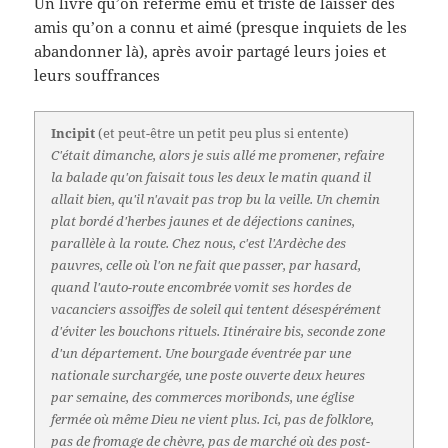
Un livre qu’on referme ému et triste de laisser des
amis qu’on a connu et aimé (presque inquiets de les
abandonner là), après avoir partagé leurs joies et
leurs souffrances
Incipit
(et peut-être un petit peu plus si entente)
C'était dimanche, alors je suis allé me promener, refaire
la balade qu'on faisait tous les deux le matin quand il
allait bien, qu'il n'avait pas trop bu la veille. Un chemin
plat bordé d'herbes jaunes et de déjections canines,
parallèle à la route. Chez nous, c'est l'Ardèche des
pauvres, celle où l'on ne fait que passer, par hasard,
quand l'auto-route encombrée vomit ses hordes de
vacanciers assoiffes de soleil qui tentent désespérément
d'éviter les bouchons rituels. Itinéraire bis, seconde zone
d'un département. Une bourgade éventrée par une
nationale surchargée, une poste ouverte deux heures
par semaine, des commerces moribonds, une église
fermée où même Dieu ne vient plus. Ici, pas de folklore,
pas de fromage de chèvre, pas de marché où des post-