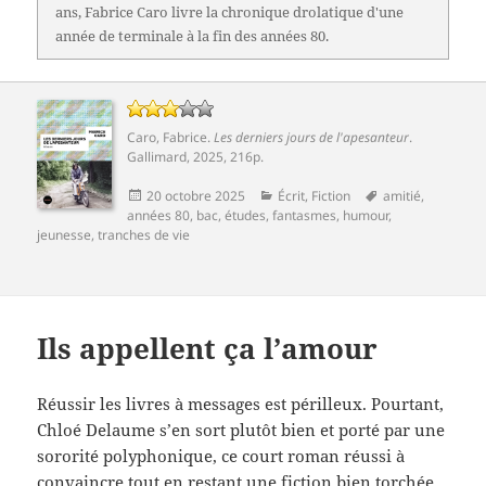
ans, Fabrice Caro livre la chronique drolatique d'une
année de terminale à la fin des années 80.
Caro, Fabrice
.
Les derniers jours de l'apesanteur
.
Gallimard
, 2025, 216p.
Publié
Catégories
Mots-
20 octobre 2025
Écrit
,
Fiction
amitié
,
le
clés
années 80
,
bac
,
études
,
fantasmes
,
humour
,
jeunesse
,
tranches de vie
Ils appellent ça l’amour
Réussir les livres à messages est périlleux. Pourtant,
Chloé Delaume s’en sort plutôt bien et porté par une
sororité polyphonique, ce court roman réussi à
convaincre tout en restant une fiction bien torchée.