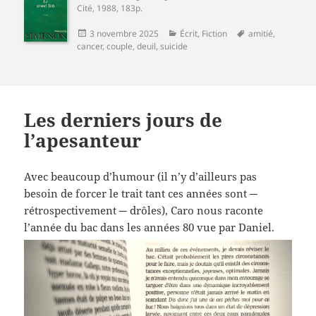
Cité
, 1988, 183p.
Publié
Catégories
Mots-
3 novembre 2025
Écrit
,
Fiction
amitié
,
le
clés
cancer
,
couple
,
deuil
,
suicide
Les derniers jours de
l’apesanteur
Avec beaucoup d’humour (il n’y d’ailleurs pas
besoin de forcer le trait tant ces années sont ─
rétrospectivement ─ drôles), Caro nous raconte
l’année du bac dans les années 80 vue par Daniel.