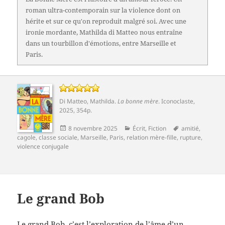
roman ultra-contemporain sur la violence dont on
hérite et sur ce qu'on reproduit malgré soi. Avec une
ironie mordante, Mathilda di Matteo nous entraîne
dans un tourbillon d'émotions, entre Marseille et
Paris.
Di Matteo, Mathilda
.
La bonne mère
.
Iconoclaste
,
2025, 354p.
Publié
Catégories
Mots-
8 novembre 2025
Écrit
,
Fiction
amitié
,
le
clés
cagole
,
classe sociale
,
Marseille
,
Paris
,
relation mère-fille
,
rupture
,
violence conjugale
Le grand Bob
Le grand Bob, c’est l’exploration de l’âme d’un