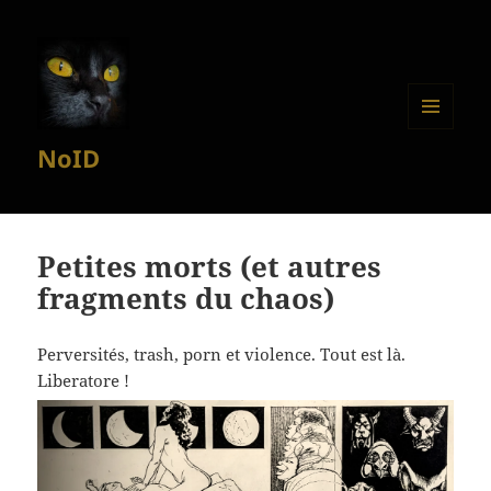
MENU
NoID
ET
WIDGETS
Petites morts (et autres
fragments du chaos)
Perversités, trash, porn et violence. Tout est là.
Liberatore !