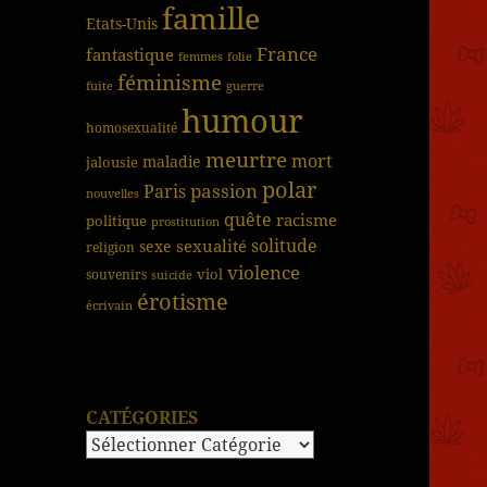
famille
Etats-Unis
France
fantastique
femmes
folie
féminisme
fuite
guerre
humour
homosexualité
meurtre
mort
jalousie
maladie
polar
passion
Paris
nouvelles
quête
racisme
politique
prostitution
solitude
sexualité
sexe
religion
violence
viol
souvenirs
suicide
érotisme
écrivain
CATÉGORIES