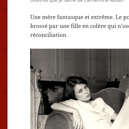
Dites-lui que je l’aime de Clémentine Autain
Une mère fantasque et extrême. Le po
brossé par une fille en colère qui n’
réconciliation.