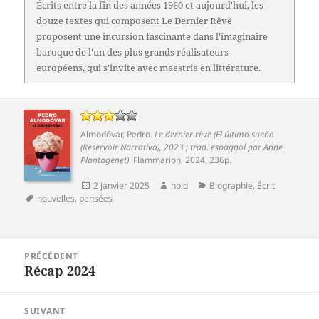
Écrits entre la fin des années 1960 et aujourd'hui, les
douze textes qui composent Le Dernier Rêve
proposent une incursion fascinante dans l'imaginaire
baroque de l'un des plus grands réalisateurs
européens, qui s'invite avec maestria en littérature.
Almodóvar, Pedro
.
Le dernier rêve (El último sueño
(Reservoir Narrativa), 2023 ; trad. espagnol par Anne
Plantagenet)
.
Flammarion
, 2024, 236p.
Publié
Auteur
Catégories
2 janvier 2025
noid
Biographie
,
Écrit
Mots-
le
nouvelles
,
pensées
clés
Navigation
PRÉCÉDENT
de
Récap 2024
Article
l’article
précédent :
SUIVANT