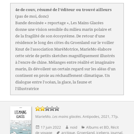
4e de couv, résumé de l'éditeur ou trouvé ailleurs
(pas de moi, donc)
Bande dessinée « reportage », Les Mains Glacées
donne une vision sensible du milieu marin polaire et
de la fragilité de son écosystème. De retour d'une
résidence le long des côtes du Groenland sur le voilier
Knut de l'association MaréMotrice, MarieMo élabore
cette série de petits sketches magnifiquement illustrés
à l'encre de chine. Mélanges entre réalité et imaginaire
marin, ils dévoilent un certain regard sur les aléas d'un
continent en proie au réchauffement climatique. Un
dialogue entre l'océan, la glace, la faune et
l'illustratrice
MarieMo
.
Les mains glacées
.
Antipodes
, 2021, 77p.
Publié
Auteur
Catégories
17 juin 2022
noid
Albums et BD
,
Récit
le
Mots-
de voyage
arctique
,
Groenland
,
iceberg
,
journal
,