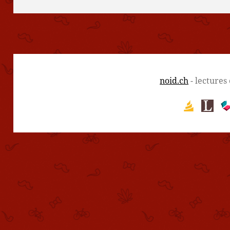
noid.ch
- lectures