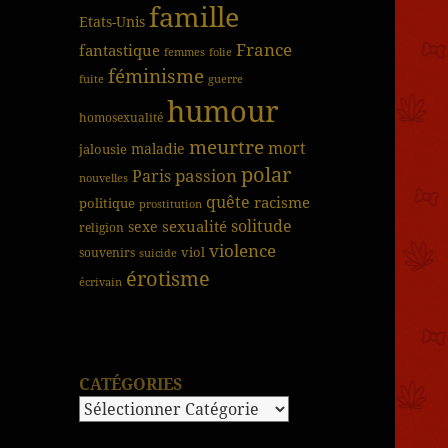
famille
Etats-Unis
France
fantastique
femmes
folie
féminisme
fuite
guerre
humour
homosexualité
meurtre
mort
jalousie
maladie
polar
passion
Paris
nouvelles
quête
racisme
politique
prostitution
solitude
sexualité
sexe
religion
violence
viol
souvenirs
suicide
érotisme
écrivain
CATÉGORIES