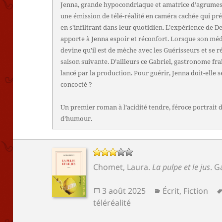
Jenna, grande hypocondriaque et amatrice d’agrumes
une émission de télé-réalité en caméra cachée qui pré
en s’infiltrant dans leur quotidien. L’expérience de D
apporte à Jenna espoir et réconfort. Lorsque son méd
devine qu’il est de mèche avec les Guérisseurs et se r
saison suivante. D’ailleurs ce Gabriel, gastronome fra
lancé par la production. Pour guérir, Jenna doit-elle 
concocté ?
Un premier roman à l’acidité tendre, féroce portrait 
d’humour.
Chomet, Laura
.
La pulpe et le jus
.
G
Publié
Catégories
3 août 2025
Écrit
,
Fiction
le
téléréalité