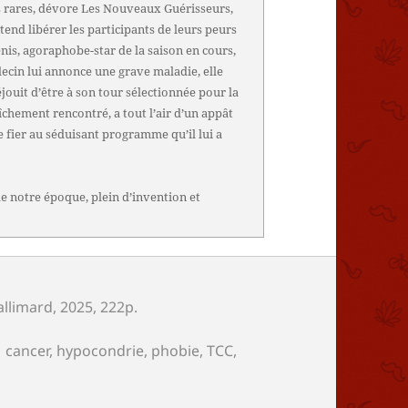
 rares, dévore Les Nouveaux Guérisseurs,
tend libérer les participants de leurs peurs
enis, agoraphobe-star de la saison en cours,
ecin lui annonce une grave maladie, elle
éjouit d’être à son tour sélectionnée pour la
îchement rencontré, a tout l’air d’un appât
se fier au séduisant programme qu’il lui a
de notre époque, plein d’invention et
allimard
, 2025, 222p.
Mots-
cancer
,
hypocondrie
,
phobie
,
TCC
,
clés