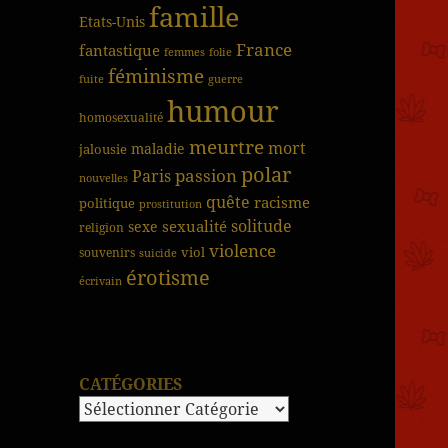
famille
Etats-Unis
France
fantastique
femmes
folie
féminisme
fuite
guerre
humour
homosexualité
meurtre
mort
jalousie
maladie
polar
passion
Paris
nouvelles
quête
racisme
politique
prostitution
solitude
sexualité
sexe
religion
violence
viol
souvenirs
suicide
érotisme
écrivain
CATÉGORIES