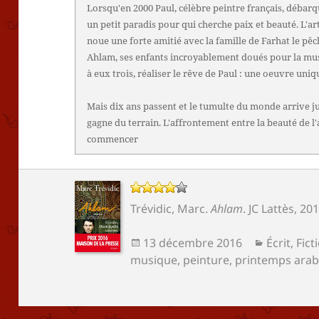
Lorsqu'en 2000 Paul, célèbre peintre français, débarq
un petit paradis pour qui cherche paix et beauté. L'art
noue une forte amitié avec la famille de Farhat le pê
Ahlam, ses enfants incroyablement doués pour la musi
à eux trois, réaliser le rêve de Paul : une oeuvre uniqu
Mais dix ans passent et le tumulte du monde arrive jus
gagne du terrain. L'affrontement entre la beauté de l'
commencer
Trévidic, Marc
.
Ahlam
.
JC Lattès
, 20
Publié
Catégorie
13 décembre 2016
Écrit
,
Fict
le
musique
,
peinture
,
printemps ara