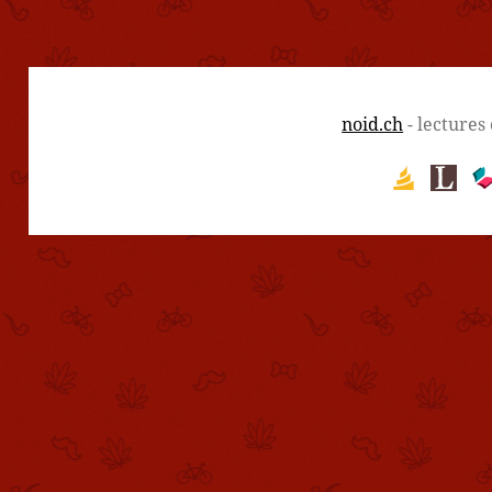
noid.ch
- lectures