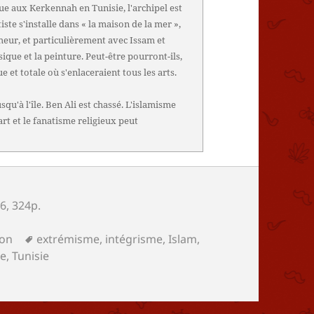
ue aux Kerkennah en Tunisie, l'archipel est
iste s'installe dans « la maison de la mer »,
cheur, et particulièrement avec Issam et
que et la peinture. Peut-être pourront-ils,
e et totale où s'enlaceraient tous les arts.
qu'à l'île. Ben Ali est chassé. L'islamisme
art et le fanatisme religieux peut
16, 324p.
s
Mots-
ion
extrémisme
,
intégrisme
,
Islam
,
clés
be
,
Tunisie