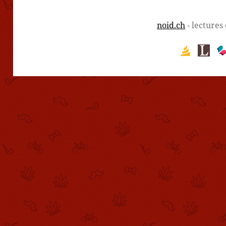
noid.ch
- lectures