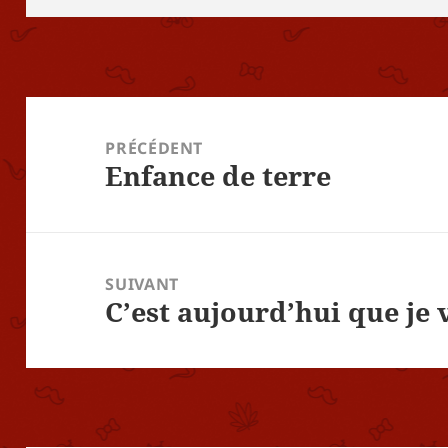
Navigation
de
PRÉCÉDENT
Enfance de terre
l’article
Article
précédent :
SUIVANT
C’est aujourd’hui que je
Article
suivant :