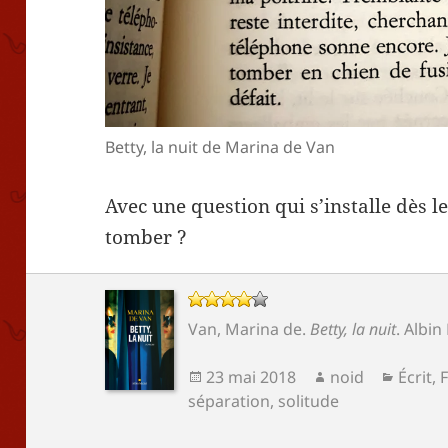
Betty, la nuit de Marina de Van
Avec une question qui s’installe dès 
tomber ?
Van, Marina de
.
Betty, la nuit
.
Albin
Publié
Auteur
Catégo
23 mai 2018
noid
Écrit
,
F
le
séparation
,
solitude