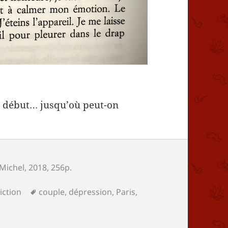
le début… jusqu’où peut-on
 Michel
, 2018, 256p.
ries
Mots-
iction
couple
,
dépression
,
Paris
,
clés