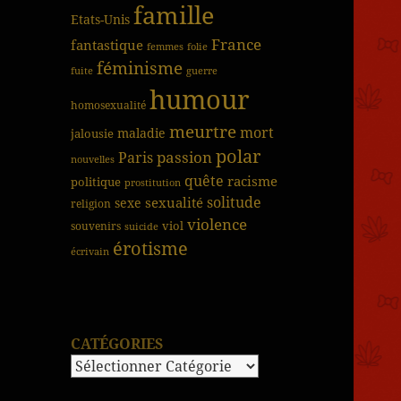
famille
Etats-Unis
France
fantastique
femmes
folie
féminisme
fuite
guerre
humour
homosexualité
meurtre
mort
jalousie
maladie
polar
passion
Paris
nouvelles
quête
racisme
politique
prostitution
solitude
sexualité
sexe
religion
violence
viol
souvenirs
suicide
érotisme
écrivain
CATÉGORIES