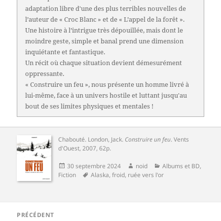
adaptation libre d'une des plus terribles nouvelles de
l’auteur de « Croc Blanc » et de « L’appel de la forêt ».
Une histoire à l’intrigue très dépouillée, mais dont le
moindre geste, simple et banal prend une dimension
inquiétante et fantastique.
Un récit où chaque situation devient démesurément
oppressante.
« Construire un feu », nous présente un homme livré à
lui-même, face à un univers hostile et luttant jusqu'au
bout de ses limites physiques et mentales !
Chabouté
.
London, Jack
.
Construire un feu
.
Vents
d'Ouest
, 2007, 62p.
Publié
Auteur
Catégories
30 septembre 2024
noid
Albums et BD
,
le
Mots-
Fiction
Alaska
,
froid
,
ruée vers l'or
clés
Navigation
PRÉCÉDENT
de