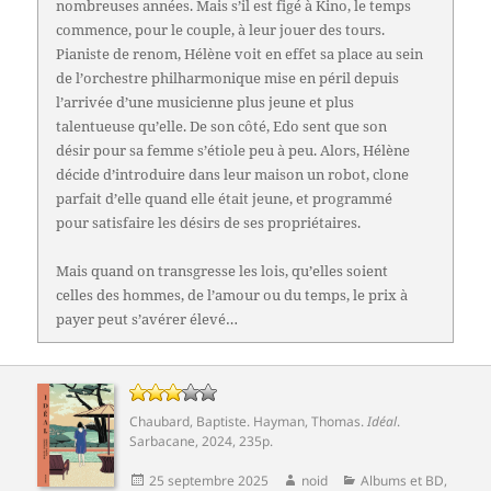
nombreuses années. Mais s’il est figé à Kino, le temps
commence, pour le couple, à leur jouer des tours.
Pianiste de renom, Hélène voit en effet sa place au sein
de l’orchestre philharmonique mise en péril depuis
l’arrivée d’une musicienne plus jeune et plus
talentueuse qu’elle. De son côté, Edo sent que son
désir pour sa femme s’étiole peu à peu. Alors, Hélène
décide d’introduire dans leur maison un robot, clone
parfait d’elle quand elle était jeune, et programmé
pour satisfaire les désirs de ses propriétaires.
Mais quand on transgresse les lois, qu’elles soient
celles des hommes, de l’amour ou du temps, le prix à
payer peut s’avérer élevé…
Chaubard, Baptiste
.
Hayman, Thomas
.
Idéal
.
Sarbacane
, 2024, 235p.
Publié
Auteur
Catégories
25 septembre 2025
noid
Albums et BD
,