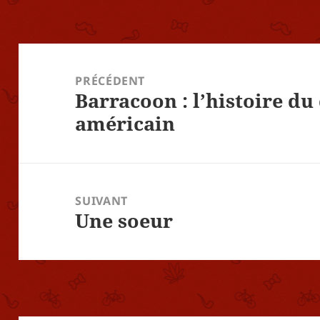
Navigation
de
PRÉCÉDENT
Barracoon : l’histoire du
l’article
Article
américain
précédent :
SUIVANT
Une soeur
Article
suivant :