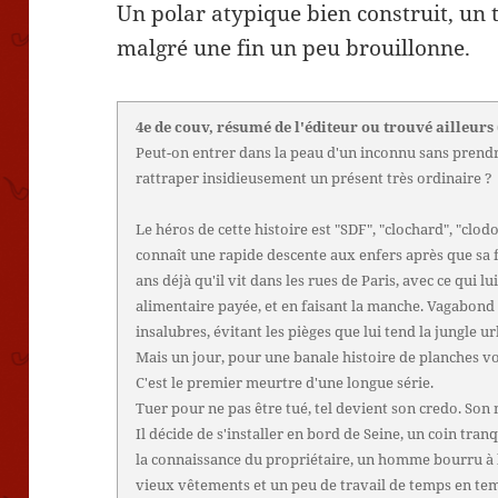
Un polar atypique bien construit, u
malgré une fin un peu brouillonne.
4e de couv, résumé de l'éditeur ou trouvé ailleurs
Peut-on entrer dans la peau d'un inconnu sans prendr
rattraper insidieusement un présent très ordinaire ?
Le héros de cette histoire est "SDF", "clochard", "clod
connaît une rapide descente aux enfers après que sa f
ans déjà qu'il vit dans les rues de Paris, avec ce qui l
alimentaire payée, et en faisant la manche. Vagabond s
insalubres, évitant les pièges que lui tend la jungle u
Mais un jour, pour une banale histoire de planches vol
C'est le premier meurtre d'une longue série.
Tuer pour ne pas être tué, tel devient son credo. Son
Il décide de s'installer en bord de Seine, un coin tranqu
la connaissance du propriétaire, un homme bourru à la
vieux vêtements et un peu de travail de temps en te