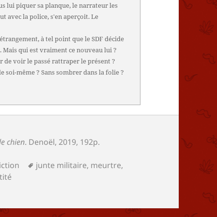
s lui piquer sa planque, le narrateur les
ut avec la police, s'en aperçoit. Le
étrangement, à tel point que le SDF décide
.. Mais qui est vraiment ce nouveau lui ?
de voir le passé rattraper le présent ?
de soi-même ? Sans sombrer dans la folie ?
le chien
.
Denoël
, 2019, 192p.
ries
Mots-
iction
junte militaire
,
meurtre
,
clés
tité