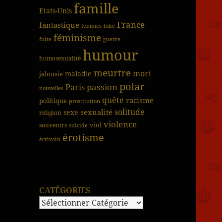
famille
Etats-Unis
France
fantastique
femmes
folie
féminisme
fuite
guerre
humour
homosexualité
meurtre
mort
jalousie
maladie
polar
passion
Paris
nouvelles
quête
racisme
politique
prostitution
solitude
sexualité
sexe
religion
violence
viol
souvenirs
suicide
érotisme
écrivain
CATÉGORIES