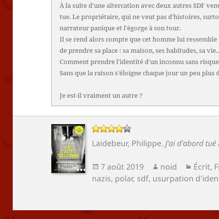
À la suite d'une altercation avec deux autres SDF venu
tue. Le propriétaire, qui ne veut pas d'histoires, surto
narrateur panique et l'égorge à son tour.
Il se rend alors compte que cet homme lui ressemble 
de prendre sa place : sa maison, ses habitudes, sa vie.
Comment prendre l'identité d'un inconnu sans risquer 
Sans que la raison s'éloigne chaque jour un peu plus 
Je est-il vraiment un autre ?
Laidebeur, Philippe
.
J'ai d'abord tué 
Publié
Auteur
Catégo
7 août 2019
noid
Écrit
,
F
le
nazis
,
polar
,
sdf
,
usurpation d'iden