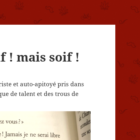
if ! mais soif !
riste et auto-apitoyé pris dans
ue de talent et des trous de