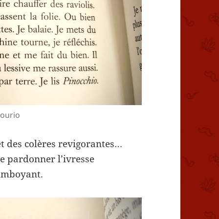
 Gourio
et des colères revigorantes…
 de pardonner l’ivresse
lamboyant.