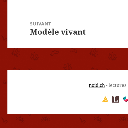
précédent :
SUIVANT
Modèle vivant
Article
suivant :
noid.ch
- lectures