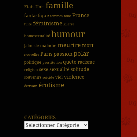
famille
Etats-Unis
France
fantastique
femmes
folie
féminisme
fuite
guerre
humour
homosexualité
meurtre
mort
jalousie
maladie
polar
passion
Paris
nouvelles
quête
racisme
politique
prostitution
solitude
sexualité
sexe
religion
violence
viol
souvenirs
suicide
érotisme
écrivain
CATÉGORIES