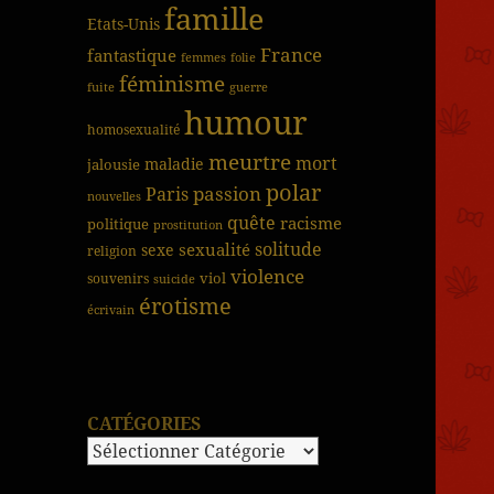
famille
Etats-Unis
France
fantastique
femmes
folie
féminisme
fuite
guerre
humour
homosexualité
meurtre
mort
jalousie
maladie
polar
passion
Paris
nouvelles
quête
racisme
politique
prostitution
solitude
sexualité
sexe
religion
violence
viol
souvenirs
suicide
érotisme
écrivain
CATÉGORIES