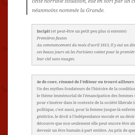
cette horrible situation, elle en sort par un 
néanmoins nommée la Grande.
Incipit
(et peut-être un petit peu plus si entente)
Premières fautes
Au commencement du mois d'avril 1813, Il y eut un d
ces beaux jours où les Parisiens voient pour la premièr
leur ciel sans nuages.
4e de couv, résumé de l'éditeur ou trouvé ailleurs
Un des mythes fondateurs de l'histoire de la conditi
le thème immémorial de l'émancipation des femmes sor
pour s'insérer dans le contexte de la société libérale 
politique, c'est aussi, pour la femme jusque-là enfer
génitrice, le droit à l'indépendance morale et au désir
découvre que non seulement elle peut encore être aimé
devenir un être humain à part entière. Au prix de quel