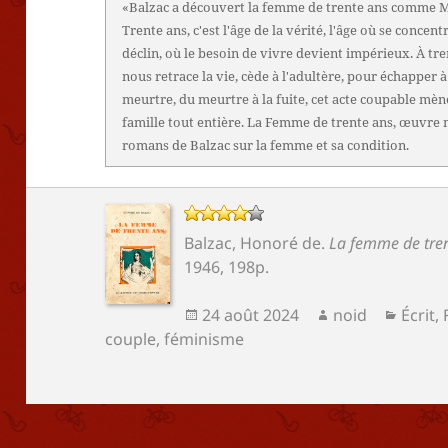
«Balzac a découvert la femme de trente ans comme Ma
Trente ans, c'est l'âge de la vérité, l'âge où se concent
déclin, où le besoin de vivre devient impérieux. À tr
nous retrace la vie, cède à l'adultère, pour échapper à
meurtre, du meurtre à la fuite, cet acte coupable mèn
famille tout entière. La Femme de trente ans, œuvre n
romans de Balzac sur la femme et sa condition.
Balzac, Honoré de
.
La femme de tren
1946, 198p.
Publié
Auteur
Catég
24 août 2024
noid
Écrit
,
le
couple
,
féminisme