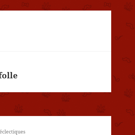
folle
 éclectiques