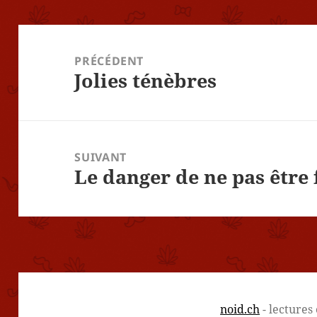
Navigation
de
PRÉCÉDENT
Jolies ténèbres
l’article
Article
précédent :
SUIVANT
Le danger de ne pas être 
Article
suivant :
noid.ch
- lectures