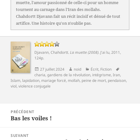
muette, l'amour passionné de celle-ci pour un homme
tournent au carnage dans l'Iran des mollahs.
Chahdortt Djavann fait un récit incisif et dénué de tout
artifice. Une histoire qu'on n'oublie pas.
Djavann, Chahdortt
.
La muette (2008)
.
J'ai lu
, 2011,
124p.
Publié
Auteur
Catégories
Mots-
27 juillet 2024
noid
Écrit
,
Fiction
le
clés
charia
,
gardiens de la révolution
,
intégrisme
,
Iran
,
Islam
,
lapidation
,
mariage forcé
,
mollah
,
peine de mort
,
pendaison
,
viol
,
violence conjugale
Navigation
PRÉCÉDENT
de
Bas les voiles !
Article
l’article
précédent :
SUIVANT