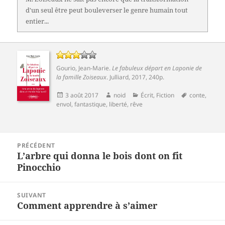
d'un seul être peut bouleverser le genre humain tout
entier...
Gourio, Jean-Marie
.
Le fabuleux départ en Laponie de
la famille Zoiseaux
.
Julliard
, 2017, 240p.
Publié
Auteur
Catégories
Mots-
3 août 2017
noid
Écrit
,
Fiction
conte
,
le
clés
envol
,
fantastique
,
liberté
,
rêve
Navigation
PRÉCÉDENT
de
L’arbre qui donna le bois dont on fit
Article
l’article
Pinocchio
précédent :
SUIVANT
Comment apprendre à s’aimer
Article
suivant :