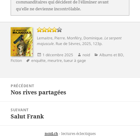
commanditaires qui décident de l'éliminer avant
qu'elle ne devienne incontrôlable.
Lemaitre, Pierre
.
Monféry, Dominique
.
Le serpent
majuscule
.
Rue de Sèvres
, 2025, 123p.
Publié
Auteur
Catégories
1 décembre 2025
noid
Albums et BD
,
Mots-
le
Fiction
enquête
,
meurtre
,
tueur à gage
clés
Navigation
PRÉCÉDENT
de
Nos rives partagées
Article
l’article
précédent :
SUIVANT
Salut Frank
Article
suivant :
noid.ch
- lectures éclectiques