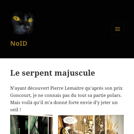
MENU
NoID
ET
WIDGETS
Le serpent majuscule
N’ayant découvert Pierre Lemaitre qu’après son prix
Goncourt, je ne connais pas du tout sa partie polars.
Mais voilà qu’il m’a donné forte envie d’y jeter un
oeil !