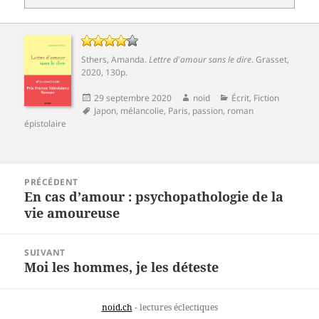
Sthers, Amanda
.
Lettre d'amour sans le dire
.
Grasset
,
2020, 130p.
Publié
Auteur
Catégories
29 septembre 2020
noid
Écrit
,
Fiction
le
Mots-
Japon
,
mélancolie
,
Paris
,
passion
,
roman
clés
épistolaire
Navigation
PRÉCÉDENT
de
En cas d’amour : psychopathologie de la
Article
l’article
vie amoureuse
précédent :
SUIVANT
Moi les hommes, je les déteste
Article
suivant :
noid.ch
- lectures éclectiques