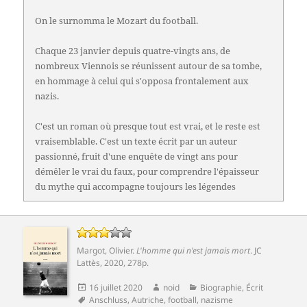
On le surnomma le Mozart du football.
Chaque 23 janvier depuis quatre-vingts ans, de
nombreux Viennois se réunissent autour de sa tombe,
en hommage à celui qui s'opposa frontalement aux
nazis.
C'est un roman où presque tout est vrai, et le reste est
vraisemblable. C'est un texte écrit par un auteur
passionné, fruit d'une enquête de vingt ans pour
démêler le vrai du faux, pour comprendre l'épaisseur
du mythe qui accompagne toujours les légendes
Margot, Olivier
.
L'homme qui n'est jamais mort
.
JC
Lattès
, 2020, 278p.
Publié
Auteur
Catégories
16 juillet 2020
noid
Biographie
,
Écrit
le
Mots-
Anschluss
,
Autriche
,
football
,
nazisme