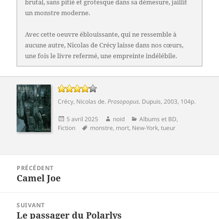
brutal, sans pitié et grotesque dans sa démesure, jaillit
un monstre moderne.
Avec cette oeuvre éblouissante, qui ne ressemble à
aucune autre, Nicolas de Crécy laisse dans nos cœurs,
une fois le livre refermé, une empreinte indélébile.
Crécy, Nicolas de
.
Prosopopus
.
Dupuis
, 2003, 104p.
Publié
Auteur
Catégories
5 avril 2025
noid
Albums et BD
,
le
Mots-
Fiction
monstre
,
mort
,
New-York
,
tueur
clés
Navigation
PRÉCÉDENT
de
Camel Joe
Article
l’article
précédent :
SUIVANT
Le passager du Polarlys
Article