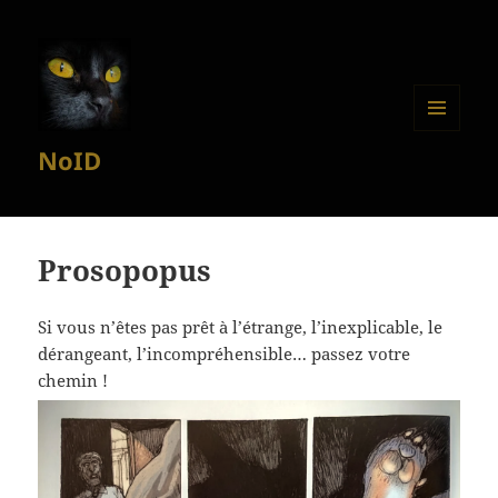
MENU
NoID
ET
WIDGETS
Prosopopus
Si vous n’êtes pas prêt à l’étrange, l’inexplicable, le
dérangeant, l’incompréhensible… passez votre
chemin !