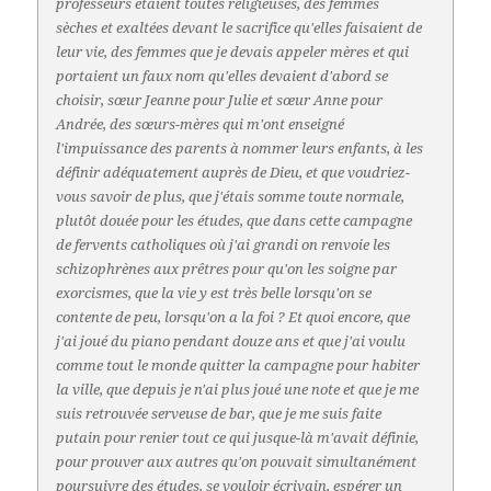
professeurs étaient toutes religieuses, des femmes
sèches et exaltées devant le sacrifice qu'elles faisaient de
leur vie, des femmes que je devais appeler mères et qui
portaient un faux nom qu'elles devaient d'abord se
choisir, sœur Jeanne pour Julie et sœur Anne pour
Andrée, des sœurs-mères qui m'ont enseigné
l'impuissance des parents à nommer leurs enfants, à les
définir adéquatement auprès de Dieu, et que voudriez-
vous savoir de plus, que j'étais somme toute normale,
plutôt douée pour les études, que dans cette campagne
de fervents catholiques où j'ai grandi on renvoie les
schizophrènes aux prêtres pour qu'on les soigne par
exorcismes, que la vie y est très belle lorsqu'on se
contente de peu, lorsqu'on a la foi ? Et quoi encore, que
j'ai joué du piano pendant douze ans et que j'ai voulu
comme tout le monde quitter la campagne pour habiter
la ville, que depuis je n'ai plus joué une note et que je me
suis retrouvée serveuse de bar, que je me suis faite
putain pour renier tout ce qui jusque-là m'avait définie,
pour prouver aux autres qu'on pouvait simultanément
poursuivre des études, se vouloir écrivain, espérer un