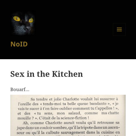
MENU
NoID
ET
WIDGETS
Sex in the Kitchen
Bouarf…