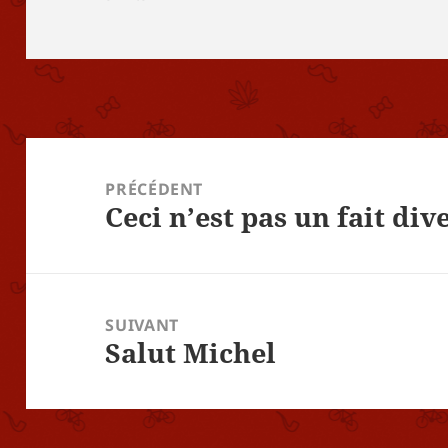
Navigation
de
PRÉCÉDENT
Ceci n’est pas un fait div
l’article
Article
précédent :
SUIVANT
Salut Michel
Article
suivant :