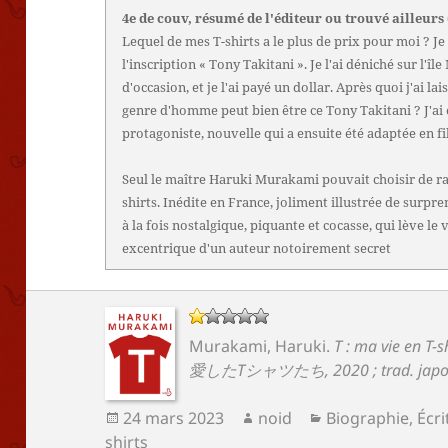
4e de couv, résumé de l'éditeur ou trouvé ailleurs
Lequel de mes T-shirts a le plus de prix pour moi ? Je c
l'inscription « Tony Takitani ». Je l'ai déniché sur l'
d'occasion, et je l'ai payé un dollar. Après quoi j'ai
genre d'homme peut bien être ce Tony Takitani ? J'ai é
protagoniste, nouvelle qui a ensuite été adaptée en fi
Seul le maître Haruki Murakami pouvait choisir de rac
shirts. Inédite en France, joliment illustrée de surp
à la fois nostalgique, piquante et cocasse, qui lève le 
excentrique d'un auteur notoirement secret
Murakami, Haruki
.
T : ma vie en T-
愛したTシャツたち, 2020 ; trad. japon
Publié
Auteur
Catégories
24 mars 2023
noid
Biographie
,
Écri
le
shirts