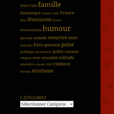
famille
Etats-Unis
France
fantastique
femmes
folie
féminisme
fuite
guerre
humour
homosexualité
meurtre
mort
jalousie
maladie
polar
passion
Paris
nouvelles
quête
racisme
politique
prostitution
solitude
sexualité
sexe
religion
violence
viol
souvenirs
suicide
érotisme
écrivain
CATÉGORIES