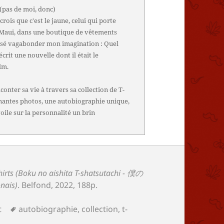
(pas de moi, donc)
rois que c'est le jaune, celui qui porte
île Maui, dans une boutique de vêtements
 laissé vagabonder mon imagination : Quel
crit une nouvelle dont il était le
lm.
onter sa vie à travers sa collection de T-
renantes photos, une autobiographie unique,
voile sur la personnalité un brin
shirts (Boku no aishita T-shatsutachi - 僕の
ais)
.
Belfond
, 2022, 188p.
Mots-
t
autobiographie
,
collection
,
t-
clés