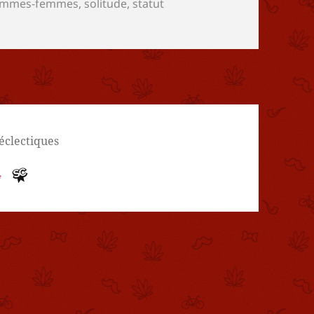
clés
hommes-femmes
,
solitude
,
statut
 éclectiques