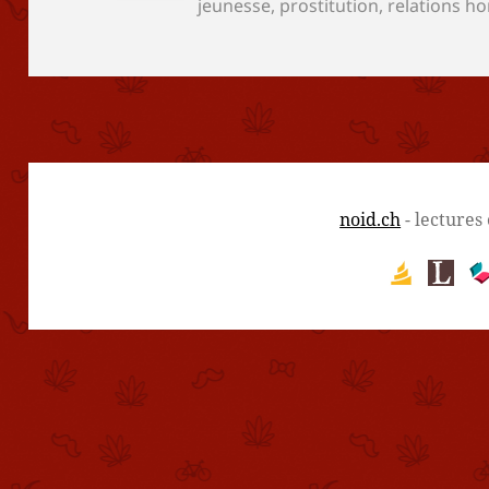
le
jeunesse
,
prostitution
,
relations 
noid.ch
- lectures