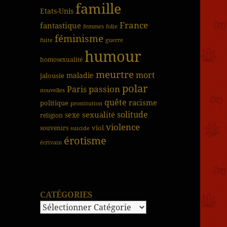
famille
Etats-Unis
France
fantastique
femmes
folie
féminisme
fuite
guerre
humour
homosexualité
meurtre
mort
jalousie
maladie
polar
passion
Paris
nouvelles
quête
racisme
politique
prostitution
solitude
sexualité
sexe
religion
violence
viol
souvenirs
suicide
érotisme
écrivain
CATÉGORIES