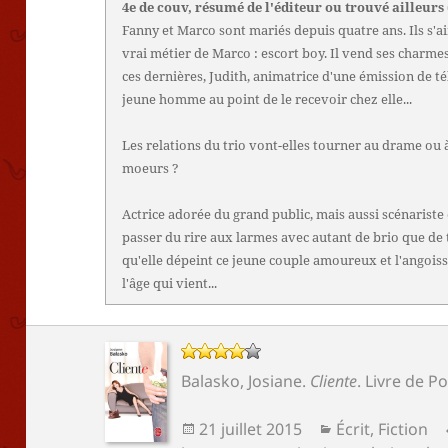
4e de couv, résumé de l'éditeur ou trouvé ailleurs
Fanny et Marco sont mariés depuis quatre ans. Ils s'a
vrai métier de Marco : escort boy. Il vend ses charmes
ces dernières, Judith, animatrice d'une émission de tél
jeune homme au point de le recevoir chez elle...
Les relations du trio vont-elles tourner au drame ou à
moeurs ?
Actrice adorée du grand public, mais aussi scénariste 
passer du rire aux larmes avec autant de brio que de 
qu'elle dépeint ce jeune couple amoureux et l'angois
l'âge qui vient...
Balasko, Josiane
.
Cliente
.
Livre de P
Publié
Catégories
21 juillet 2015
Écrit
,
Fiction