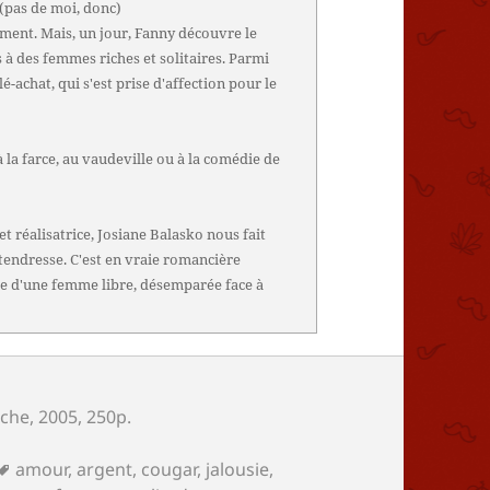
(pas de moi, donc)
iment. Mais, un jour, Fanny découvre le
 à des femmes riches et solitaires. Parmi
é-achat, qui s'est prise d'affection pour le
 la farce, au vaudeville ou à la comédie de
et réalisatrice, Josiane Balasko nous fait
tendresse. C'est en vraie romancière
se d'une femme libre, désemparée face à
oche
, 2005, 250p.
Mots-
amour
,
argent
,
cougar
,
jalousie
,