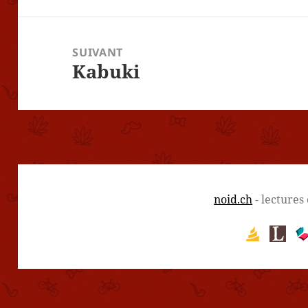
SUIVANT
Kabuki
Article
suivant :
noid.ch
- lectures