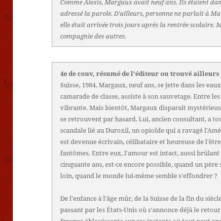
Comme Alexis, Margaux avait neuf ans. Ils étaient dan
adressé la parole. D'ailleurs, personne ne parlait à Mar
elle était arrivée trois jours après la rentrée scolair
compagnie des autres.
4e de couv, résumé de l'éditeur ou trouvé ailleurs
Suisse, 1984. Margaux, neuf ans, se jette dans les eaux
camarade de classe, assiste à son sauvetage. Entre le
vibrante. Mais bientôt, Margaux disparaît mystérieu
se retrouvent par hasard. Lui, ancien consultant, a tou
scandale lié au Duroxil, un opioïde qui a ravagé l'Am
est devenue écrivain, célibataire et heureuse de l'êt
fantômes. Entre eux, l'amour est intact, aussi brûlan
cinquante ans, est-ce encore possible, quand un père
loin, quand le monde lui-même semble s'effondrer ?
De l'enfance à l'âge mûr, de la Suisse de la fin du sièc
passant par les États-Unis où s'annonce déjà le reto