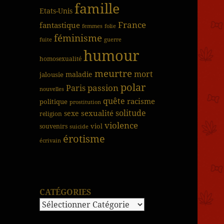
famille
Etats-Unis
France
fantastique
femmes
folie
féminisme
fuite
guerre
humour
homosexualité
meurtre
mort
jalousie
maladie
polar
passion
Paris
nouvelles
quête
racisme
politique
prostitution
solitude
sexualité
sexe
religion
violence
viol
souvenirs
suicide
érotisme
écrivain
CATÉGORIES