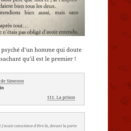
a psyché d’un homme qui doute
sachant qu’il est le premier !
s de Simenon
in
111. La prison
 j'avais conscience d'être là, devant la porte