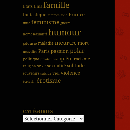
famille
Etats-Unis
France
fantastique
femmes
folie
féminisme
fuite
guerre
humour
homosexualité
meurtre
mort
jalousie
maladie
polar
passion
Paris
nouvelles
quête
racisme
politique
prostitution
solitude
sexualité
sexe
religion
violence
viol
souvenirs
suicide
érotisme
écrivain
CATÉGORIES