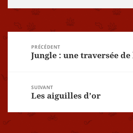
Navigation
de
PRÉCÉDENT
Jungle : une traversée de
l’article
Article
précédent :
SUIVANT
Les aiguilles d’or
Article
suivant :