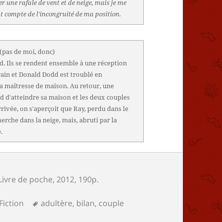
r une rafale de vent et de neige, mais je me
 compte de l'incongruité de ma position.
(pas de moi, donc)
. Ils se rendent ensemble à une réception
train et Donald Dodd est troublé en
a maîtresse de maison. Au retour, une
 d'atteindre sa maison et les deux couples
rrivée, on s'aperçoit que Ray, perdu dans le
cherche dans la neige, mais, abruti par la
.
 Livre de poche, 2012, 190p.
ories
Mots-
Fiction
adultère
,
bilan
,
couple
clés