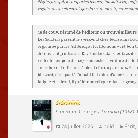
déglinguée qui, à chaque battement, laissait s'engouffre
voyais aussi nettement que dans un miroir, me rendant
4e de couv, résumé de l'éditeur ou trouvé ailleurs
Les Sanders passent le week-end chez leurs amis Dodd
organisée par les Ashbridge : les libations vont bon 
découvrant par hasard Ray Sanders dans les bras de l
violente tempête de neige empêche la voiture de Dodd
amis doivent effectuer à pied la fin du parcours. A l'a
blizzard, n'est pas là. Donald fait mine d'aller à sa re
fatigue et l'alcool, il préfère se réfugier dans la grange
Simenon, Georges
.
La main (1968)
.
Publié
Auteur
Catég
24 juillet 2025
noid
Écrit
,
le