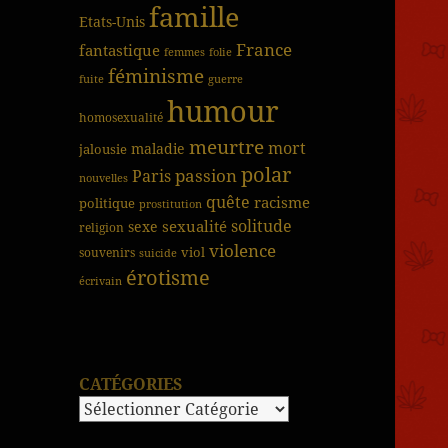
famille
Etats-Unis
France
fantastique
femmes
folie
féminisme
fuite
guerre
humour
homosexualité
meurtre
mort
jalousie
maladie
polar
passion
Paris
nouvelles
quête
racisme
politique
prostitution
solitude
sexualité
sexe
religion
violence
viol
souvenirs
suicide
érotisme
écrivain
CATÉGORIES