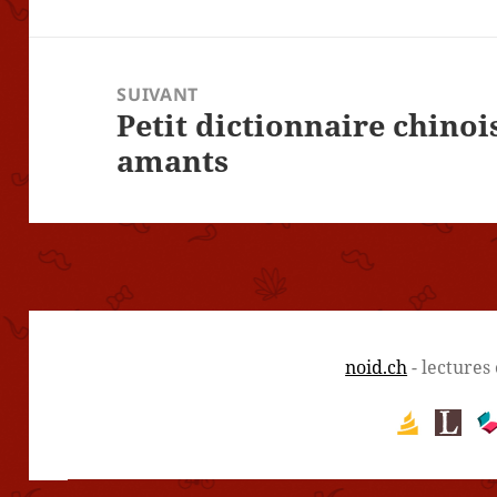
précédent :
SUIVANT
Petit dictionnaire chinoi
Article
amants
suivant :
noid.ch
- lectures