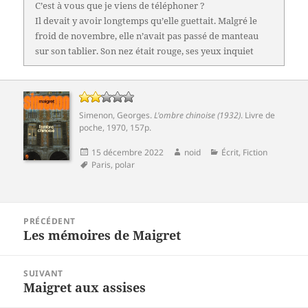
C’est à vous que je viens de téléphoner ?
Il devait y avoir longtemps qu’elle guettait. Malgré le
froid de novembre, elle n’avait pas passé de manteau
sur son tablier. Son nez était rouge, ses yeux inquiet
Simenon, Georges
.
L'ombre chinoise (1932)
. Livre de
poche, 1970, 157p.
Publié
Auteur
Catégories
15 décembre 2022
noid
Écrit
,
Fiction
le
Mots-
Paris
,
polar
clés
Navigation
PRÉCÉDENT
de
Les mémoires de Maigret
Article
l’article
précédent :
SUIVANT
Maigret aux assises
Article
suivant :