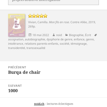
Vivian, Camilla
.
Mon fils en rose
.
Contre Allée
, 2019,
269p.
Publié
Auteur
Catégories
Mots-
18 mai 2022
noid
Biographie
,
Écrit
le
clés
assignation
,
autobiographie
,
dysphorie de genre
,
enfance
,
genre
,
intolérance
,
relations parents-enfants
,
société
,
témoignage
,
transidentité
,
transsexualité
Navigation
PRÉCÉDENT
de
Burqa de chair
Article
l’article
précédent :
SUIVANT
1000
Article
suivant :
noid.ch
- lectures éclectiques