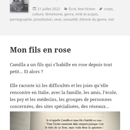
Publié
Catégories
Mots-
21 juillet 2022
Écrit
,
Non fiction
corps
,
le
clés
culture
,
féminisme
,
genre
,
inné et acquis
,
pornographie
,
prostitution
,
sexe
,
sexualité
,
théorie du genre
,
viol
Mon fils en rose
Camilla a un fils qui s’habille en rose depuis tout
petit… Et alors ?
Elle raconte ici les difficultés et les joies qu’elle
rencontre en Italie, avec la famille, les amis, l’école,
les psy et les médecins, les groupes de personnes
concernées, des sites spécialisées, des réseaux…