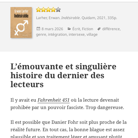
Larher, Erwan
.
Indésirable
.
Quidam
, 2021, 335p.
Publié
Catégories
Mots-
8 mars 2026
Écrit
,
Fiction
différence
,
le
clés
genre
,
intégration
,
intersexe
,
village
L’émouvante et singulière
histoire du dernier des
lecteurs
Il y avait eu
Fahrenheit 451
où la lecture devenait
prohibée par un pouvoir fasciste. Trop dangereuse.
Il est possible que Danier Fohr soit plus proche de la
réalité future. En tout cas, la bonne blague est assez
plausible et son traitement léger et amusant plutôt