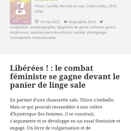
Vivian, Camilla
.
Mon fils en rose
.
Contre Allée
, 2019,
269p.
Publié
Catégories
Mots-
18 mai 2022
Biographie
,
Écrit
le
clés
assignation
,
autobiographie
,
dysphorie de genre
,
enfance
,
genre
,
intolérance
,
relations parents-enfants
,
société
,
témoignage
,
transidentité
,
transsexualité
Libérées ! : le combat
féministe se gagne devant le
panier de linge sale
En partant d’une chaussette sale, Titiou s’emballe.
Mais ce qui pouvait ressembler à une colère
d’hystérique (les femmes..!) se construit,
s’argumente et se développe en un essai féministe et
engagé. Un livre de vulgarisation et de