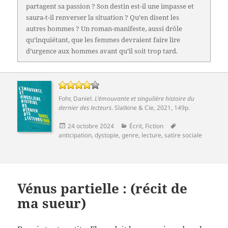
partagent sa passion ? Son destin est-il une impasse et
saura-t-il renverser la situation ? Qu’en disent les
autres hommes ? Un roman-manifeste, aussi drôle
qu’inquiétant, que les femmes devraient faire lire
d’urgence aux hommes avant qu’il soit trop tard.
Fohr, Daniel
.
L'émouvante et singulière histoire du
dernier des lecteurs
.
Slatkine & Cie
, 2021, 149p.
Publié
Catégories
Mots-
24 octobre 2024
Écrit
,
Fiction
le
clés
anticipation
,
dystopie
,
genre
,
lecture
,
satire sociale
Vénus partielle : (récit de
ma sueur)