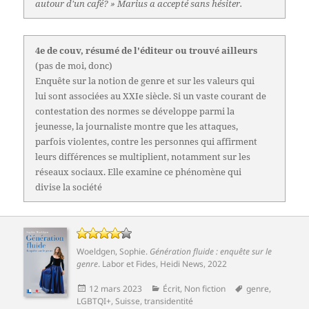
autour d'un café? » Marius a accepté sans hésiter.
4e de couv, résumé de l'éditeur ou trouvé ailleurs
(pas de moi, donc)
Enquête sur la notion de genre et sur les valeurs qui
lui sont associées au XXIe siècle. Si un vaste courant de
contestation des normes se développe parmi la
jeunesse, la journaliste montre que les attaques,
parfois violentes, contre les personnes qui affirment
leurs différences se multiplient, notamment sur les
réseaux sociaux. Elle examine ce phénomène qui
divise la société
Woeldgen, Sophie
.
Génération fluide : enquête sur le
genre
.
Labor et Fides
, Heidi News, 2022
Publié
Catégories
Mots-
12 mars 2023
Écrit
,
Non fiction
genre
,
le
clés
LGBTQI+
,
Suisse
,
transidentité