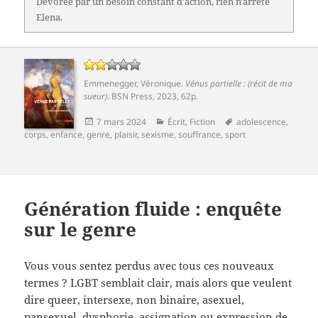
Dévorée par un besoin constant d'action, rien n'arrête
Elena.
Emmenegger, Véronique
.
Vénus partielle : (récit de ma
sueur)
.
BSN Press
, 2023, 62p.
Publié
Catégories
Mots-
7 mars 2024
Écrit
,
Fiction
adolescence
,
le
clés
corps
,
enfance
,
genre
,
plaisir
,
sexisme
,
souffrance
,
sport
Génération fluide : enquête
sur le genre
Vous vous sentez perdus avec tous ces nouveaux
termes ? LGBT semblait clair, mais alors que veulent
dire queer, intersexe, non binaire, asexuel,
pansexuel, dysphorie, assignation ou expression de