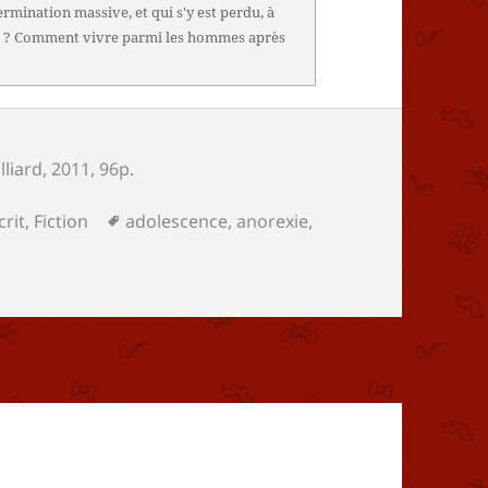
ermination massive, et qui s'y est perdu, à
ble ? Comment vivre parmi les hommes après
ulliard
, 2011, 96p.
atégories
Mots-
crit
,
Fiction
adolescence
,
anorexie
,
clés