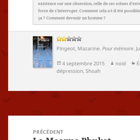
existence sur une obsession, celle de ces scènes d'ext
force de s'interroger. Comment cela a-t-il été possi
ça ? Comment devenir un homme ?
Pingeot, Mazarine
.
Pour mémoire
.
J
Publié
Auteur
C
4 septembre 2015
noid
É
le
dépression
,
Shoah
Navigation
de
PRÉCÉDENT
l’article
Article