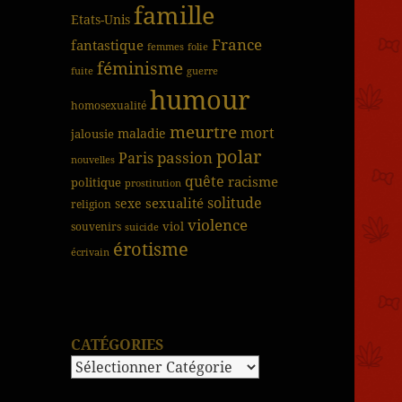
famille
Etats-Unis
France
fantastique
femmes
folie
féminisme
fuite
guerre
humour
homosexualité
meurtre
mort
jalousie
maladie
polar
passion
Paris
nouvelles
quête
racisme
politique
prostitution
solitude
sexualité
sexe
religion
violence
viol
souvenirs
suicide
érotisme
écrivain
CATÉGORIES