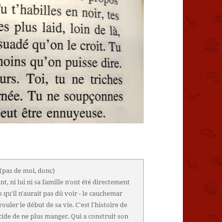
(pas de moi, donc)
nt, ni lui ni sa famille n'ont été directement
s qu'il n'aurait pas dû voir - le cauchemar
rouler le début de sa vie. C'est l'histoire de
cide de ne plus manger. Qui a construit son