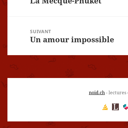
La Mecque-Phuket
précédent :
SUIVANT
Un amour impossible
Article
suivant :
noid.ch
- lectures