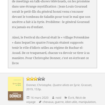
de meetings en talk-shows télévisuels, on les promène
dans une étrange mystification : Jean-Louis Gouraud
serait le petit-fils du général honni venu s'excuser
devant le tombeau de Saladin pour tout le mal que son
ancêtre a fait à la Syrie. Problème : le général Gouraud
n'a jamais eu d'enfant.
Ainsi, le Festival du cheval était le « village Potemkine
» dans lequel les quatre Français étaient supposés
tenir le rôle d'idiots utiles au régime de Bachar el-
Assad. De ce traquenard, chacun va devoir se tirer à sa
manière. Pour Christophe Donner, c'est en écrivant ce
livre
Donner, Christophe
.
Quatre idiots en Syrie
.
Grasset
,
2019, 153p.
Publié
Auteur
Catégories
16 mars 2020
noid
Écrit
,
Récit de
le
Mots-
voyage
chevaux
,
guerre
,
idiot utile
,
manipulation
,