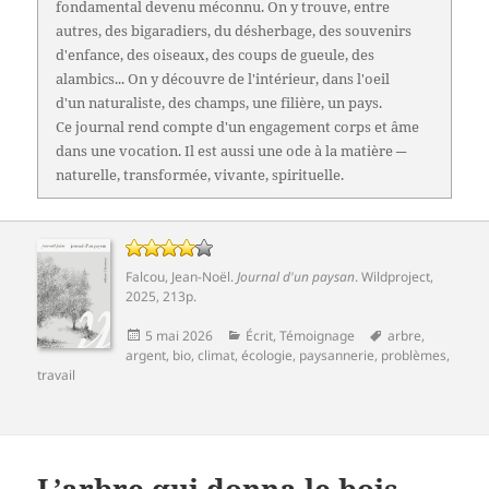
fondamental devenu méconnu. On y trouve, entre
autres, des bigaradiers, du désherbage, des souvenirs
d'enfance, des oiseaux, des coups de gueule, des
alambics... On y découvre de l'intérieur, dans l'oeil
d'un naturaliste, des champs, une filière, un pays.
Ce journal rend compte d'un engagement corps et âme
dans une vocation. Il est aussi une ode à la matière ─
naturelle, transformée, vivante, spirituelle.
Falcou, Jean-Noël
.
Journal d'un paysan
. Wildproject,
2025, 213p.
Publié
Catégories
Mots-
5 mai 2026
Écrit
,
Témoignage
arbre
,
le
clés
argent
,
bio
,
climat
,
écologie
,
paysannerie
,
problèmes
,
travail
L’arbre qui donna le bois