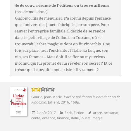
4e de couv, résumé de l'éditeur ou trouvé ailleurs
(pas de moi, donc)
Giacomo, fils de menuisier, n'a connu depuis l'enfance
que l'univers des jouets fabriqués par son père. Pour
sauver l'entreprise familiale, il décide de se rendre
dans le petit village de Collodi, en Toscane, où se
trouverait l'arbre magique dont on fit Pinocchio. Une
fois sur place, tout l'enchante : l'Italie, sa langue, son
vin, ses femmes... Mais doit-il se fier au mystérieux
inconnu qui lui promet de lui révéler son secret ? Et ce
trésor qu'il convoite tant, existe-t-il vraiment ?
Gourio, Jean-Marie
.
L'arbre qui donna le bois dont on fit
Pinocchio
.
Julliard
, 2016, 168p.
Publié
Catégories
Mots-
2 août 2017
Écrit
,
Fiction
arbre
,
artisanat
,
le
clés
conte
,
enfance
,
finance
,
Italie
,
jouets
,
magie