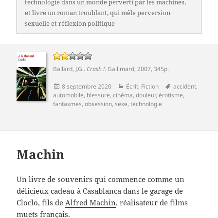
technologie dans un monde perverti par les machines,
et livre un roman troublant, qui mêle perversion
sexuelle et réflexion politique
Ballard, J.G.
.
Crash !
.
Gallimard
, 2007, 345p.
Publié
Catégories
Mots-
8 septembre 2020
Écrit
,
Fiction
accident
,
le
clés
automobile
,
blessure
,
cinéma
,
douleur
,
érotisme
,
fantasmes
,
obsession
,
sexe
,
technologie
Machin
Un livre de souvenirs qui commence comme un
délicieux cadeau à Casablanca dans le garage de
Cloclo, fils de
Alfred Machin
, réalisateur de films
muets français.