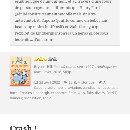
érudition que d'humour noir, et au travers d'une foule
de personnages aussi différents que Henry Ford
(génial constructeur automobile mais sinistre
antisémite), Al Capone (joufflu comme un bébé mais
beaucoup moins inoffensif) et Walt Disney, à qui
l'exploit de Lindbergh inspirera un héros pilote sous
les traits... d'une souris
Bryson, Bill
.
L'été où tout arriva : 1927, l'Amérique en
folie
.
Payot
, 2018, 589p.
Publié
Catégories
Mots-
22 avril 2022
Écrit
,
Historique
Al
le
clés
Capone
,
automobile
,
aviation
,
banditisme
,
base-ball
,
boxe
,
Charles Lindbergh
,
économie
,
Etats-Unis
,
faits-divers
,
Ford T
,
humour
,
prohibition
,
radio
Crash !