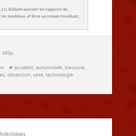
, J.G. Ballard ausculte les rapports de
les machines, et livre un roman troublant,
, 345p.
s
Mots-
on
accident
,
automobile
,
blessure
,
clés
es
,
obsession
,
sexe
,
technologie
 éclectiques