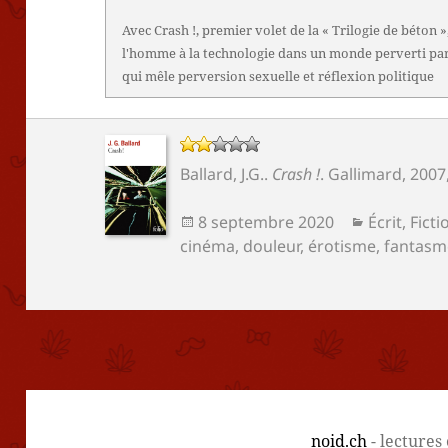
Avec Crash !, premier volet de la « Trilogie de béton »
l'homme à la technologie dans un monde perverti par 
qui mêle perversion sexuelle et réflexion politique
Ballard, J.G.
.
Crash !
.
Gallimard
, 2007
Publié
Catégorie
8 septembre 2020
Écrit
,
Ficti
le
cinéma
,
douleur
,
érotisme
,
fantasm
noid.ch
- lectures