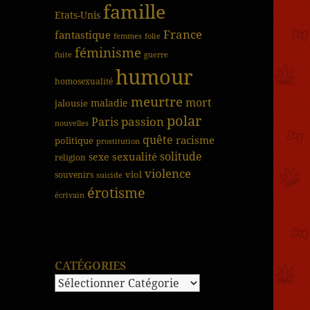
famille
Etats-Unis
France
fantastique
femmes
folie
féminisme
fuite
guerre
humour
homosexualité
meurtre
mort
jalousie
maladie
polar
passion
Paris
nouvelles
quête
racisme
politique
prostitution
solitude
sexualité
sexe
religion
violence
viol
souvenirs
suicide
érotisme
écrivain
CATÉGORIES