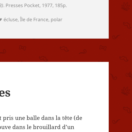
3)
. Presses Pocket, 1977, 185p.
Mots-
écluse
,
Île de France
,
polar
clés
es
pris une balle dans la tête (de
ouve dans le brouillard d’un