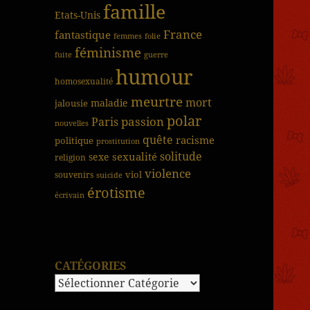
famille
Etats-Unis
France
fantastique
femmes
folie
féminisme
fuite
guerre
humour
homosexualité
meurtre
mort
jalousie
maladie
polar
passion
Paris
nouvelles
quête
racisme
politique
prostitution
solitude
sexualité
sexe
religion
violence
viol
souvenirs
suicide
érotisme
écrivain
CATÉGORIES