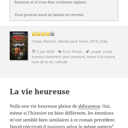
heureux et si vous êtes vraiment sapiens.
Vous pouvez aussi ne jamais en revenir.
Chyba, Martina
.
Helvetic park
.
Favre
, 2010, 234p.
Publié
Catégories
Mots-
3 juin 2024
Écrit
,
Fiction
couple
,
crime
,
le
clés
humour
,
isolement
,
parc aventure
,
retour à la nature
,
sens de la vie
,
solitude
La vie heureuse
Voilà une vie heureuse pleine de
délicatesse
. Oui,
même si l’histoire est bien différente, les émotions
m’ont semblé bien similaires à ce roman précédent.
1
David réécrirait-il toujours selon le même pattern