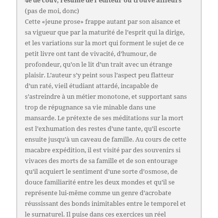
4e de couv, résumé de l'éditeur ou trouvé ailleurs
(pas de moi, donc)
Cette «jeune prose» frappe autant par son aisance et
sa vigueur que par la maturité de l’esprit qui la dirige,
et les variations sur la mort qui forment le sujet de ce
petit livre ont tant de vivacité, d’humour, de
profondeur, qu’on le lit d’un trait avec un étrange
plaisir. L’auteur s’y peint sous l’aspect peu flatteur
d’un raté, vieil étudiant attardé, incapable de
s’astreindre à un métier monotone, et supportant sans
trop de répugnance sa vie minable dans une
mansarde. Le prétexte de ses méditations sur la mort
est l’exhumation des restes d’une tante, qu’il escorte
ensuite jusqu’à un caveau de famille. Au cours de cette
macabre expédition, il est visité par des souvenirs si
vivaces des morts de sa famille et de son entourage
qu’il acquiert le sentiment d’une sorte d’osmose, de
douce familiarité entre les deux mondes et qu’il se
représente lui-même comme un genre d’acrobate
réussissant des bonds inimitables entre le temporel et
le surnaturel. Il puise dans ces exercices un réel