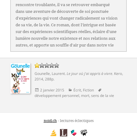
rencontre troublante, il va se retrouver embarqué
dans une aventure de découverte de soi ponctuée
d'expériences qui vont changer radicalement sa vision
de sa vie, de la vie. Ce roman, dont l'intrigue est basée
sur des expériences scientifiques réelles, éclaire d'une
lumière nouvelle notre existence et nos relations aux
autres, et apporte un souffle d'air pur dans notre vie
Gounelle, Laurent
.
Le jour où j'ai appris à vivre
.
Kero
,
2014, 288p.
Publié
Catégories
Mots-
2 janvier 2015
Écrit
,
Fiction
le
clés
développement personnel
,
mort
,
sens de la vie
noid.ch
- lectures éclectiques