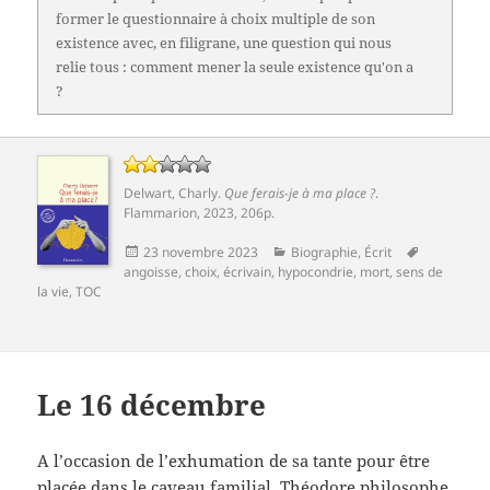
former le questionnaire à choix multiple de son
existence avec, en filigrane, une question qui nous
relie tous : comment mener la seule existence qu'on a
?
Delwart, Charly
.
Que ferais-je à ma place ?
.
Flammarion
, 2023, 206p.
Publié
Catégories
Mots-
23 novembre 2023
Biographie
,
Écrit
le
clés
angoisse
,
choix
,
écrivain
,
hypocondrie
,
mort
,
sens de
la vie
,
TOC
Le 16 décembre
A l’occasion de l’exhumation de sa tante pour être
placée dans le caveau familial, Théodore philosophe