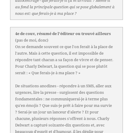
autocentrage - que ferais-je si ça m'arrivait ? Même si
au fond la principale question qui se pose globalement à
nous est: que ferais-je à ma place ?
4e de couv, résumé de l'éditeur ou trouvé ailleurs
(pas de moi, donc)
On se demande souvent ce que l'on ferait à la place de
l'autre. Mais à cette question, il est impossible de
répondre tant chacun a sa façon de vivre et de penser.
Pour Charly Delwart, la question qui se pose plutôt
serait : « Que ferais-je à ma place ? »
De situations anodines - répondre à un SMS, aller aux
urgences, lire la presse - surgissent des questions
fondamentales : ne communiquerai-je à terme plus
qu'en émojis ? Que suis-je prêt à faire pour ma survie
? Serai-je un jour un lanceur d'alerte ? Et pour
chacune, plusieurs réponses s'offrent à nous. Charly
Delwart a capturé soixante-dix questions et, avec
beaucoup d'esprit et d'humour, il les déplie pour