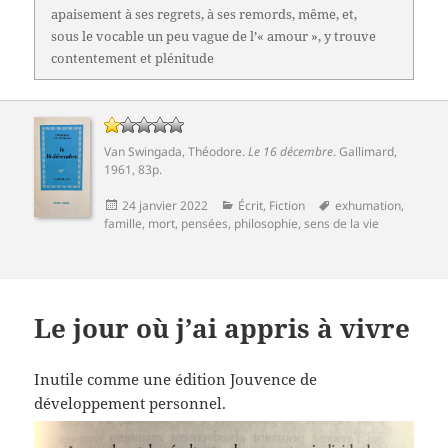
apaisement à ses regrets, à ses remords, même, et,
sous le vocable un peu vague de l’« amour », y trouve
contentement et plénitude
Van Swingada, Théodore
.
Le 16 décembre
.
Gallimard
,
1961, 83p.
Publié
Catégories
Mots-
24 janvier 2022
Écrit
,
Fiction
exhumation
,
le
clés
famille
,
mort
,
pensées
,
philosophie
,
sens de la vie
Le jour où j’ai appris à vivre
Inutile comme une édition Jouvence de
développement personnel.