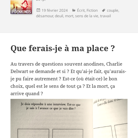
Publié
Catégories
Mots-
19 février 2024
Écrit
,
Fiction
couple
,
le
clés
désamour
,
deuil
,
mort
,
sens de la vie
,
travail
Que ferais-je à ma place ?
Au travers de questions souvent anodines, Charlie
Delwart se demande et si ? Et qu’ai-je fait, qu’aurais-
je pu faire autrement ? Est-ce (où était-ce) le bon
choix, quel est le sens de tout ça ? Et la mort, ça
arrive quand ?