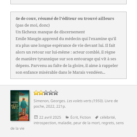
4e de couv, résumé de l'éditeur ou trouvé ailleurs
(pas de moi, donc)
Un fâcheux manque de discernement
Emile Maugin apprend du médecin qui l'examine qu'il
n'a plus une longue espérance de vie devant lui. Il fait
alors un retour sur lui-même : acteur comblé, il règne
de manière tyrannique sur son entourage qui vit à ses
dépens. Parvenu au faîte de la gloire, il aime à rappeler
son enfance misérable dans le Marais vendéen...
Simenon, Georges
.
Les volets verts (1950)
. Livre de
poche, 2022, 221p.
Publié
Catégories
Mots-
22 avril 2025
Écrit
,
Fiction
célébrité
,
le
clés
introspection
,
maladie
,
peur de la mort
,
regrets
,
sens
de la vie