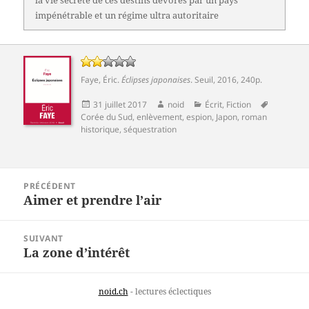
la vie secrète de ces destins dévorés par un pays
impénétrable et un régime ultra autoritaire
Faye, Éric
.
Éclipses japonaises
.
Seuil
, 2016, 240p.
Publié
Auteur
Catégories
Mots-
31 juillet 2017
noid
Écrit
,
Fiction
le
clés
Corée du Sud
,
enlèvement
,
espion
,
Japon
,
roman
historique
,
séquestration
Navigation
PRÉCÉDENT
de
Aimer et prendre l’air
Article
l’article
précédent :
SUIVANT
La zone d’intérêt
Article
suivant :
noid.ch
- lectures éclectiques