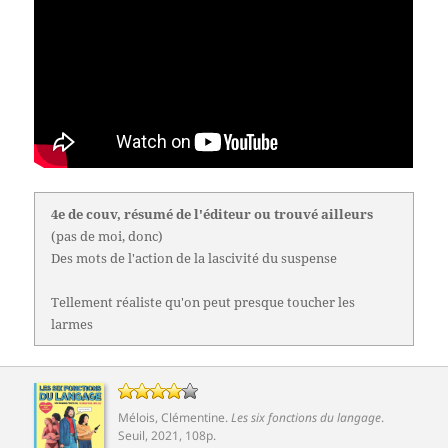
4e de couv, résumé de l'éditeur ou trouvé ailleurs
(pas de moi, donc)
Des mots de l'action de la lascivité du suspense
Tellement réaliste qu'on peut presque toucher les
larmes
Mélois, Clémentine
.
Les six fonctions du langage
.
Seuil
, 2021, 108p.