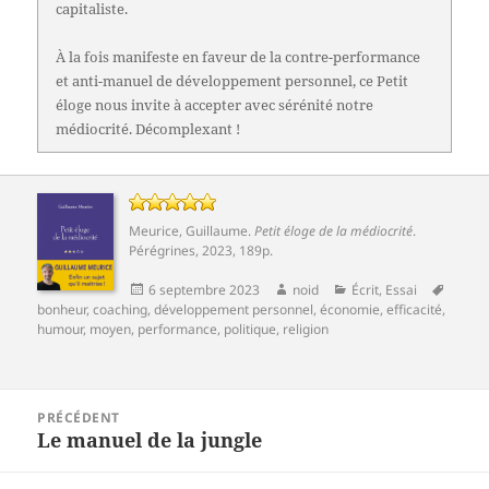
capitaliste.
À la fois manifeste en faveur de la contre-performance
et anti-manuel de développement personnel, ce Petit
éloge nous invite à accepter avec sérénité notre
médiocrité. Décomplexant !
Meurice, Guillaume
.
Petit éloge de la médiocrité
.
Pérégrines
, 2023, 189p.
Publié
Auteur
Catégories
Mots-
6 septembre 2023
noid
Écrit
,
Essai
le
clés
bonheur
,
coaching
,
développement personnel
,
économie
,
efficacité
,
humour
,
moyen
,
performance
,
politique
,
religion
Navigation
PRÉCÉDENT
de
Le manuel de la jungle
Article
l’article
précédent :