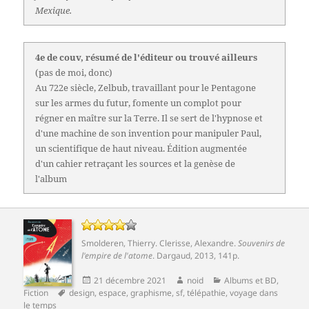
Mexique.
4e de couv, résumé de l'éditeur ou trouvé ailleurs
(pas de moi, donc)
Au 722e siècle, Zelbub, travaillant pour le Pentagone
sur les armes du futur, fomente un complot pour
régner en maître sur la Terre. Il se sert de l'hypnose et
d'une machine de son invention pour manipuler Paul,
un scientifique de haut niveau. Édition augmentée
d'un cahier retraçant les sources et la genèse de
l'album
Smolderen, Thierry
.
Clerisse, Alexandre
.
Souvenirs de
l'empire de l'atome
.
Dargaud
, 2013, 141p.
Publié
Auteur
Catégories
21 décembre 2021
noid
Albums et BD
,
Mots-
le
Fiction
design
,
espace
,
graphisme
,
sf
,
télépathie
,
voyage dans
clés
le temps