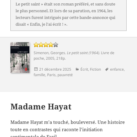
Le petit saint » était son roman préféré, et sans doute
le plus personnel. Et lors de sa parution, en 1964, les
lecteurs furent intrigués par cette bande-annonce qui
disait « Enfin, je l'ai écrit ! ».
Simenon, Georges
.
Le petit saint (1964)
. Livre de
poche, 2005, 218p.
Publié
Catégories
Mots-
21 décembre 2025
Écrit
,
Fiction
enfance
,
le
clés
famille
,
Paris
,
pauvreté
Madame Hayat
Madame Hayat m’a touché, bouleversé. Une histoire
toute en contrastes qui raconte l’initiation
sentimentale de Fazil.