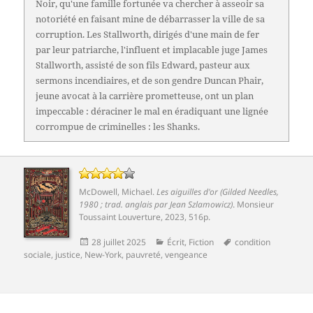
Noir, qu'une famille fortunée va chercher à asseoir sa
notoriété en faisant mine de débarrasser la ville de sa
corruption. Les Stallworth, dirigés d'une main de fer
par leur patriarche, l'influent et implacable juge James
Stallworth, assisté de son fils Edward, pasteur aux
sermons incendiaires, et de son gendre Duncan Phair,
jeune avocat à la carrière prometteuse, ont un plan
impeccable : déraciner le mal en éradiquant une lignée
corrompue de criminelles : les Shanks.
McDowell, Michael
.
Les aiguilles d'or (Gilded Needles,
1980 ; trad. anglais par Jean Szlamowicz)
. Monsieur
Toussaint Louverture, 2023, 516p.
Publié
Catégories
Mots-
28 juillet 2025
Écrit
,
Fiction
condition
le
clés
sociale
,
justice
,
New-York
,
pauvreté
,
vengeance