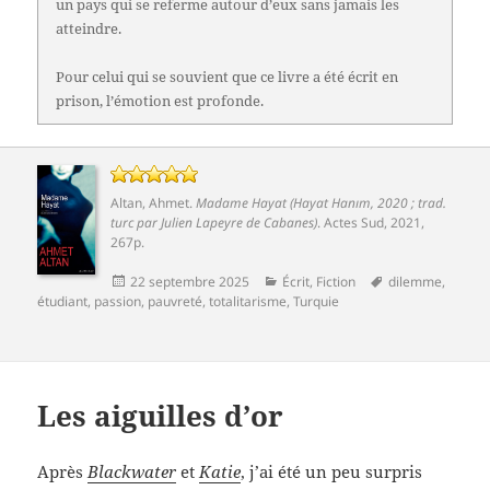
un pays qui se referme autour d’eux sans jamais les
atteindre.
Pour celui qui se souvient que ce livre a été écrit en
prison, l’émotion est profonde.
Altan, Ahmet
.
Madame Hayat (Hayat Hanım, 2020 ; trad.
turc par Julien Lapeyre de Cabanes)
.
Actes Sud
, 2021,
267p.
Publié
Catégories
Mots-
22 septembre 2025
Écrit
,
Fiction
dilemme
,
le
clés
étudiant
,
passion
,
pauvreté
,
totalitarisme
,
Turquie
Les aiguilles d’or
Après
Blackwater
et
Katie
, j’ai été un peu surpris