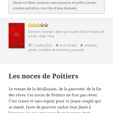
Marie est libre, toujours aussi pauvre, et prête à jouer,
comme autrefois, son rôle d'âme damnée.
Simenon, Georges
.
Marie qui louche (1953)
.
Presses de
la Cité
, 1988, 187p.
Publié
Catégories
Mots-
21 juillet 2025
Écrit
,
Fiction
ambition
,
le
clés
amitié
,
condition de la femme
,
pauvreté
Les noces de Poitiers
Le roman de la désillusion, de la pauvreté, de la fin
des rêves. Ces noces de Poitiers ne font pas rêver.
C’est crasse et sans espoir pour ce jeune couple qui
se marie, faute de pouvoir cacher leur
faute
à