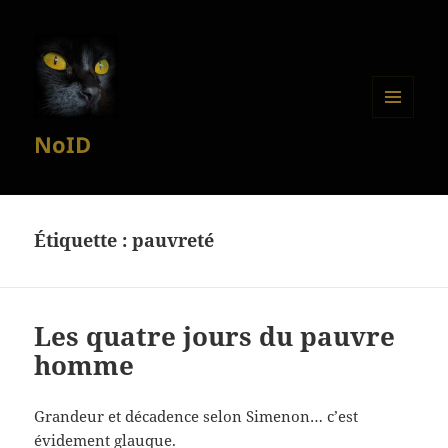
MENU
NoID
ET
WIDGETS
Étiquette :
pauvreté
Les quatre jours du pauvre
homme
Grandeur et décadence selon Simenon… c’est
évidement glauque.