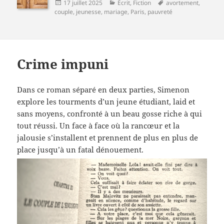
Publié
Catégories
Mots-
17 juillet 2025
Écrit
,
Fiction
avortement
,
le
clés
couple
,
jeunesse
,
mariage
,
Paris
,
pauvreté
Crime impuni
Dans ce roman séparé en deux parties, Simenon
explore les tourments d’un jeune étudiant, laid et
sans moyens, confronté à un beau gosse riche à qui
tout réussi. Un face à face où la rancœur et la
jalousie s’installent et prennent de plus en plus de
place jusqu’à un fatal dénouement.