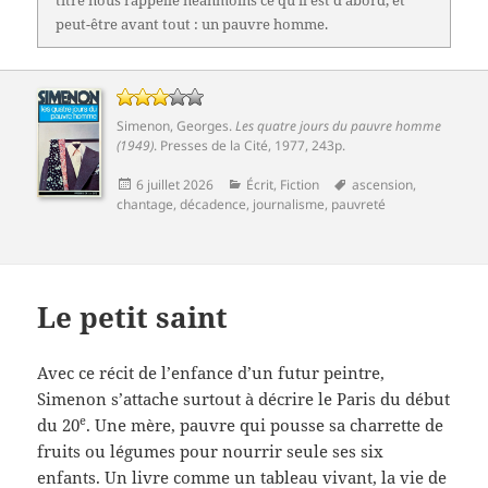
titre nous rappelle néanmoins ce qu'il est d'abord, et
peut-être avant tout : un pauvre homme.
Simenon, Georges
.
Les quatre jours du pauvre homme
(1949)
.
Presses de la Cité
, 1977, 243p.
Publié
Catégories
Mots-
6 juillet 2026
Écrit
,
Fiction
ascension
,
le
clés
chantage
,
décadence
,
journalisme
,
pauvreté
Le petit saint
Avec ce récit de l’enfance d’un futur peintre,
Simenon s’attache surtout à décrire le Paris du début
e
du 20
. Une mère, pauvre qui pousse sa charrette de
fruits ou légumes pour nourrir seule ses six
enfants. Un livre comme un tableau vivant, la vie de