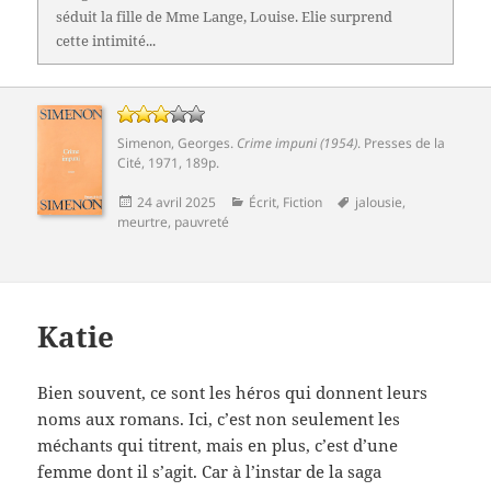
séduit la fille de Mme Lange, Louise. Elie surprend
cette intimité...
Simenon, Georges
.
Crime impuni (1954)
.
Presses de la
Cité
, 1971, 189p.
Publié
Catégories
Mots-
24 avril 2025
Écrit
,
Fiction
jalousie
,
le
clés
meurtre
,
pauvreté
Katie
Bien souvent, ce sont les héros qui donnent leurs
noms aux romans. Ici, c’est non seulement les
méchants qui titrent, mais en plus, c’est d’une
femme dont il s’agit. Car à l’instar de la saga