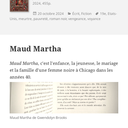
2024, 455p.
Publié
Catégories
Mots-
20 octobre 2024
Écrit
,
Fiction
19e
,
Etats-
le
clés
Unis
,
meurtre
,
pauvreté
,
roman noir
,
vengeance
,
voyance
Maud Martha
Maud Martha
, c’est l’enfance, la jeunesse, le mariage
et la famille d’une femme noire à Chicago dans les
années 40.
Maud Martha de Gwendolyn Brooks