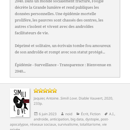
2040. Dans un monde socialement fracturé, Foogle
décrète la Grande lumière et rend publiques les
données personnelles. Une épidémie mortelle
prolifère, les pauvres sont chassés des centres, les
autres s'isolent et vivent avec des androïdes
facilitateurs de vie.
Déprimé et solitaire, un écrivain tombe fou amoureux
de son androïde et rompt avec son statut protégé...
Épidémie - Surveillance - Transparence : Bienvenue en
2040...
Jaquier, Antoine
.
Simili Love
.
Diable Vauvert
, 2020,
233p.
Publié
Auteur
Catégories
Mots-
6 juin 2023
noid
Écrit
,
Fiction
A.I.
,
le
clés
androïde
,
anticipation
,
big data
,
dystopie
,
post-
apocalypse
,
réseaux sociaux
,
survivalisme
,
totalitarisme
,
vie
privée