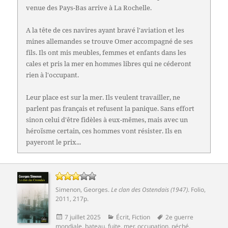
venue des Pays-Bas arrive à La Rochelle.
A la tête de ces navires ayant bravé l'aviation et les
mines allemandes se trouve Omer accompagné de ses
fils. Ils ont mis meubles, femmes et enfants dans les
cales et pris la mer en hommes libres qui ne céderont
rien à l'occupant.
Leur place est sur la mer. Ils veulent travailler, ne
parlent pas français et refusent la panique. Sans effort
sinon celui d'être fidèles à eux-mêmes, mais avec un
héroïsme certain, ces hommes vont résister. Ils en
payeront le prix...
Simenon, Georges
.
Le clan des Ostendais (1947)
.
Folio
,
2011, 217p.
Publié
Catégories
Mots-
7 juillet 2025
Écrit
,
Fiction
2e guerre
le
clés
mondiale
,
bateau
,
fuite
,
mer
,
occupation
,
péché
,