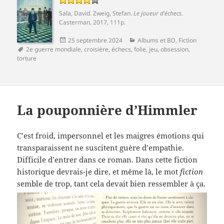
Sala, David
.
Zweig, Stefan
.
Le joueur d'échecs
.
Casterman
, 2017, 111p.
Publié
Catégories
25 septembre 2024
Albums et BD
,
Fiction
Mots-
le
2e guerre mondiale
,
croisière
,
échecs
,
folie
,
jeu
,
obsession
,
clés
torture
La pouponnière d’Himmler
C’est froid, impersonnel et les maigres émotions qui
transparaissent ne suscitent guère d’empathie.
Difficile d’entrer dans ce roman. Dans cette fiction
historique devrais-je dire, et même là, le mot
fiction
semble de trop, tant cela devait bien ressembler à ça.