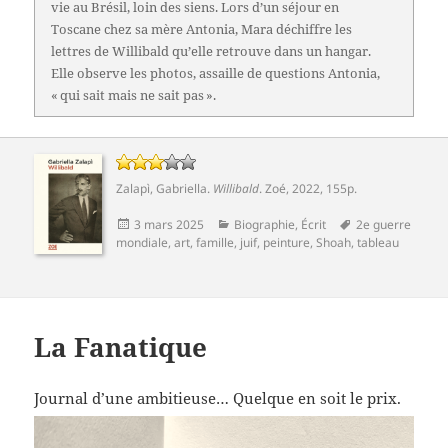
vie au Brésil, loin des siens. Lors d’un séjour en
Toscane chez sa mère Antonia, Mara déchiffre les
lettres de Willibald qu’elle retrouve dans un hangar.
Elle observe les photos, assaille de questions Antonia,
« qui sait mais ne sait pas ».
Zalapì, Gabriella
.
Willibald
.
Zoé
, 2022, 155p.
Publié
Catégories
Mots-
3 mars 2025
Biographie
,
Écrit
2e guerre
le
clés
mondiale
,
art
,
famille
,
juif
,
peinture
,
Shoah
,
tableau
La Fanatique
Journal d’une ambitieuse… Quelque en soit le prix.