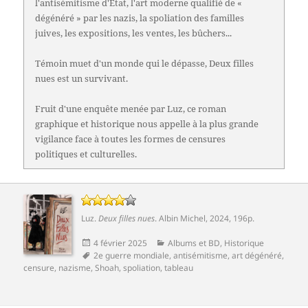
l'antisémitisme d'État, l'art moderne qualifié de «
dégénéré » par les nazis, la spoliation des familles
juives, les expositions, les ventes, les bûchers...
Témoin muet d'un monde qui le dépasse, Deux filles
nues est un survivant.
Fruit d'une enquête menée par Luz, ce roman
graphique et historique nous appelle à la plus grande
vigilance face à toutes les formes de censures
politiques et culturelles.
Luz
.
Deux filles nues
.
Albin Michel
, 2024, 196p.
Publié
Catégories
4 février 2025
Albums et BD
,
Historique
le
Mots-
2e guerre mondiale
,
antisémitisme
,
art dégénéré
,
clés
censure
,
nazisme
,
Shoah
,
spoliation
,
tableau