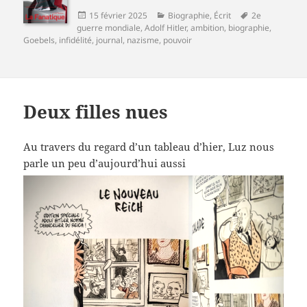
Publié
Catégories
Mots-
15 février 2025
Biographie
,
Écrit
2e
le
clés
guerre mondiale
,
Adolf Hitler
,
ambition
,
biographie
,
Goebels
,
infidélité
,
journal
,
nazisme
,
pouvoir
Deux filles nues
Au travers du regard d’un tableau d’hier, Luz nous
parle un peu d’aujourd’hui aussi