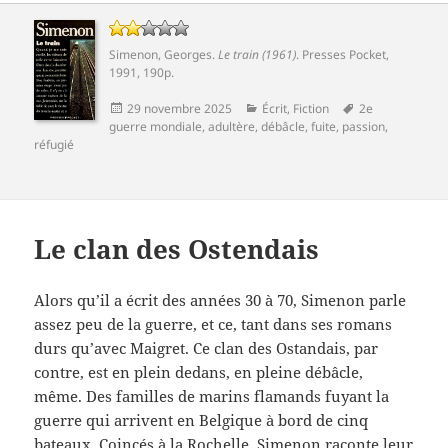
Simenon, Georges
.
Le train (1961)
. Presses Pocket,
1991, 190p.
Publié
Catégories
Mots-
29 novembre 2025
Écrit
,
Fiction
2e
le
clés
guerre mondiale
,
adultère
,
débâcle
,
fuite
,
passion
,
réfugié
Le clan des Ostendais
Alors qu’il a écrit des années 30 à 70, Simenon parle
assez peu de la guerre, et ce, tant dans ses romans
durs qu’avec Maigret. Ce clan des Ostandais, par
contre, est en plein dedans, en pleine débâcle,
même. Des familles de marins flamands fuyant la
guerre qui arrivent en Belgique à bord de cinq
bateaux. Coincés à la Rochelle, Simenon raconte leur