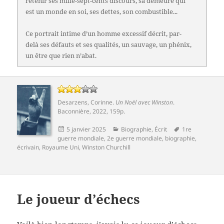
retenir ses mille-sept-cents discours, sa demeure qui
est un monde en soi, ses dettes, son combustible...
Ce portrait intime d’un homme excessif décrit, par-
delà ses défauts et ses qualités, un sauvage, un phénix,
un être que rien n’abat.
Desarzens, Corinne
.
Un Noël avec Winston
.
Baconnière
, 2022, 159p.
Publié
Catégories
Mots-
5 janvier 2025
Biographie
,
Écrit
1re
le
clés
guerre mondiale
,
2e guerre mondiale
,
biographie
,
écrivain
,
Royaume Uni
,
Winston Churchill
Le joueur d’échecs