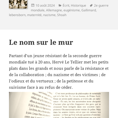
Publié
Catégories
Mots-
10 août 2024
Écrit
,
Historique
2e guerre
le
clés
mondiale
,
Allemagne
,
eugénisme
,
Gallimard
,
lebensborn
,
maternité
,
nazisme
,
Shoah
Le nom sur le mur
Partant d’un jeune résistant de la seconde guerre
mondiale tué à 20 ans, Hervé Le Tellier met les petits
plats dans les grands et nous parle de la résistance et
de la collaboration ; du nazisme et des victimes ; de
l’odieux et du vertueux ; de la petitesse et du
suivisme face à au refus de céder.