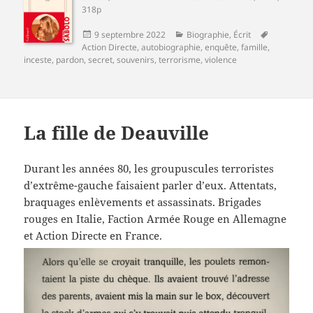
318p
Publié
Catégories
Mots-
9 septembre 2022
Biographie
,
Écrit
le
clés
Action Directe
,
autobiographie
,
enquête
,
famille
,
inceste
,
pardon
,
secret
,
souvenirs
,
terrorisme
,
violence
La fille de Deauville
Durant les années 80, les groupuscules terroristes
d’extrême-gauche faisaient parler d’eux. Attentats,
braquages enlèvements et assassinats. Brigades
rouges en Italie, Faction Armée Rouge en Allemagne
et Action Directe en France.