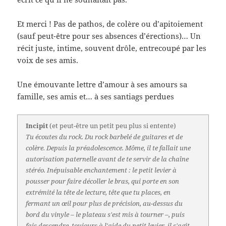
Et merci ! Pas de pathos, de colère ou d’apitoiement
(sauf peut-être pour ses absences d’érections)… Un
récit juste, intime, souvent drôle, entrecoupé par les
voix de ses amis.
Une émouvante lettre d’amour à ses amours sa
famille, ses amis et… à ses santiags perdues
Incipit
(et peut-être un petit peu plus si entente)
Tu écoutes du rock. Du rock barbelé de guitares et de
colère. Depuis la préadolescence. Môme, il te fallait une
autorisation paternelle avant de te servir de la chaîne
stéréo. Inépuisable enchantement : le petit levier à
pousser pour faire décoller le bras, qui porte en son
extrémité la tête de lecture, tête que tu places, en
fermant un œil pour plus de précision, au-dessus du
bord du vinyle – le plateau s'est mis à tourner –, puis
fais descendre, toujours à l'aide du petit levier, il s'agit