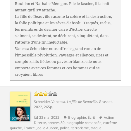
Rouillan et Nathalie Ménigon. Elle le fascine, il la hait
autant qu'il s'y attache.
La fille de Deauville raconte la colère et la destruction,
la folie politique et les rêves d'absolu. Traqués, reclus,
les membres du dernier carré d'Action directe
s'aiment, se désirent, se déchirent, s'inquiètent, dans
l'attente d'une fin inéluctable.
Vanessa Schneider nous offre le grand roman de
l'impossible révolution. Paysages et silences, rires et
complots, lits tièdes ou pavés brûlants, elle nous
emporte avec ces femmes et ces hommes qui se
croyaient libres
Schneider, Vanessa
.
La fille de Deauville
.
Grasset
,
2022, 265p.
Publié
Catégories
Mots-
23 mai 2022
Biographie
,
Écrit
Action
le
clés
Directe
,
années 80
,
biographie romancée
,
extrême
gauche
,
France
,
Joëlle Aubron
,
police
,
terrorisme
,
traque