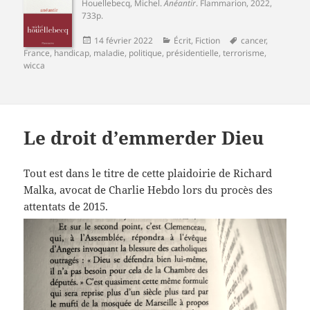
Houellebecq, Michel
.
Anéantir
.
Flammarion
, 2022,
733p.
Publié
Catégories
Mots-
14 février 2022
Écrit
,
Fiction
cancer
,
le
clés
France
,
handicap
,
maladie
,
politique
,
présidentielle
,
terrorisme
,
wicca
Le droit d’emmerder Dieu
Tout est dans le titre de cette plaidoirie de Richard
Malka, avocat de Charlie Hebdo lors du procès des
attentats de 2015.