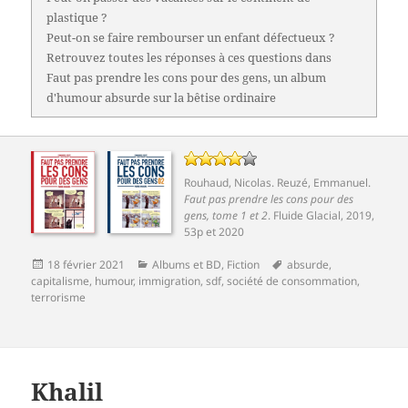
plastique ?
Peut-on se faire rembourser un enfant défectueux ?
Retrouvez toutes les réponses à ces questions dans
Faut pas prendre les cons pour des gens, un album
d'humour absurde sur la bêtise ordinaire
Rouhaud, Nicolas
.
Reuzé, Emmanuel
.
Faut pas prendre les cons pour des
gens, tome 1 et 2
.
Fluide Glacial
, 2019,
53p et 2020
Publié
Catégories
Mots-
18 février 2021
Albums et BD
,
Fiction
absurde
,
le
clés
capitalisme
,
humour
,
immigration
,
sdf
,
société de consommation
,
terrorisme
Khalil