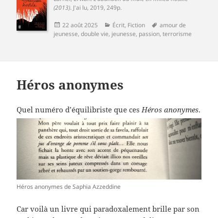
(2013)
.
J'ai lu
, 2019, 249p.
Publié
Catégories
Mots-
22 août 2025
Écrit
,
Fiction
amour de
le
clés
jeunesse
,
double vie
,
jeunesse
,
passion
,
terrorisme
Héros anonymes
Quel numéro d’équilibriste que ces
Héros anonymes
.
Héros anonymes de Saphia Azzeddine
Car voilà un livre qui paradoxalement brille par son