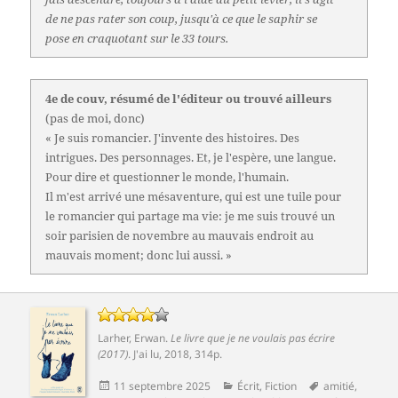
de ne pas rater son coup, jusqu'à ce que le saphir se
pose en craquotant sur le 33 tours.
4e de couv, résumé de l'éditeur ou trouvé ailleurs
(pas de moi, donc)
« Je suis romancier. J'invente des histoires. Des
intrigues. Des personnages. Et, je l'espère, une langue.
Pour dire et questionner le monde, l'humain.
Il m'est arrivé une mésaventure, qui est une tuile pour
le romancier qui partage ma vie: je me suis trouvé un
soir parisien de novembre au mauvais endroit au
mauvais moment; donc lui aussi. »
Larher, Erwan
.
Le livre que je ne voulais pas écrire
(2017)
.
J'ai lu
, 2018, 314p.
Publié
Catégories
Mots-
11 septembre 2025
Écrit
,
Fiction
amitié
,