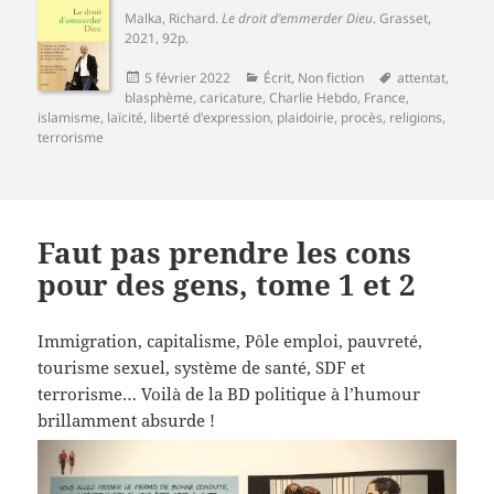
Malka, Richard
.
Le droit d'emmerder Dieu
.
Grasset
,
2021, 92p.
Publié
Catégories
Mots-
5 février 2022
Écrit
,
Non fiction
attentat
,
le
clés
blasphème
,
caricature
,
Charlie Hebdo
,
France
,
islamisme
,
laïcité
,
liberté d'expression
,
plaidoirie
,
procès
,
religions
,
terrorisme
Faut pas prendre les cons
pour des gens, tome 1 et 2
Immigration, capitalisme, Pôle emploi, pauvreté,
tourisme sexuel, système de santé, SDF et
terrorisme… Voilà de la BD politique à l’humour
brillamment absurde !