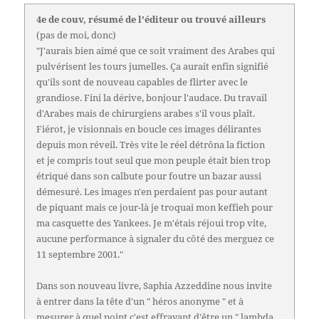
4e de couv, résumé de l'éditeur ou trouvé ailleurs
(pas de moi, donc)
"J'aurais bien aimé que ce soit vraiment des Arabes qui
pulvérisent les tours jumelles. Ça aurait enfin signifié
qu'ils sont de nouveau capables de flirter avec le
grandiose. Fini la dérive, bonjour l'audace. Du travail
d'Arabes mais de chirurgiens arabes s'il vous plaît.
Fiérot, je visionnais en boucle ces images délirantes
depuis mon réveil. Très vite le réel détrôna la fiction
et je compris tout seul que mon peuple était bien trop
étriqué dans son calbute pour foutre un bazar aussi
démesuré. Les images n'en perdaient pas pour autant
de piquant mais ce jour-là je troquai mon keffieh pour
ma casquette des Yankees. Je m'étais réjoui trop vite,
aucune performance à signaler du côté des merguez ce
11 septembre 2001."
Dans son nouveau livre, Saphia Azzeddine nous invite
à entrer dans la tête d'un " héros anonyme " et à
mesurer à quel point c'est effrayant d'être un " lambda