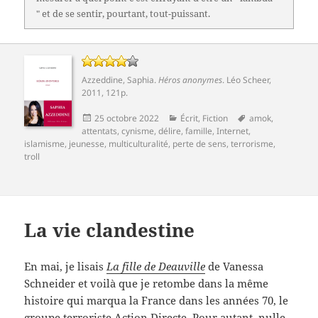
" et de se sentir, pourtant, tout-puissant.
Azzeddine, Saphia
.
Héros anonymes
.
Léo Scheer
,
2011, 121p.
Publié
Catégories
Mots-
25 octobre 2022
Écrit
,
Fiction
amok
,
le
clés
attentats
,
cynisme
,
délire
,
famille
,
Internet
,
islamisme
,
jeunesse
,
multiculturalité
,
perte de sens
,
terrorisme
,
troll
La vie clandestine
En mai, je lisais
La fille de Deauville
de Vanessa
Schneider et voilà que je retombe dans la même
histoire qui marqua la France dans les années 70, le
groupe terroriste
Action Directe
. Pour autant, nulle