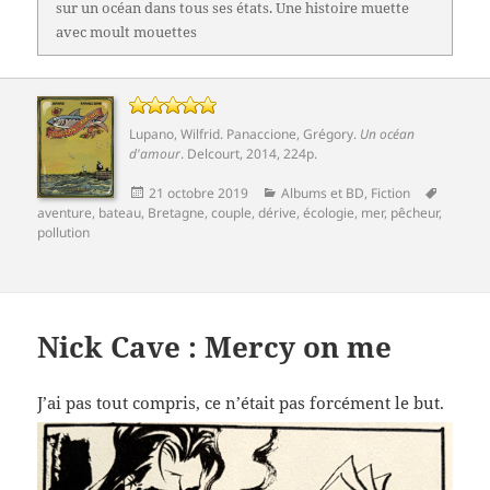
sur un océan dans tous ses états. Une histoire muette
avec moult mouettes
Lupano, Wilfrid
.
Panaccione, Grégory
.
Un océan
d'amour
.
Delcourt
, 2014, 224p.
Publié
Catégories
Mots-
21 octobre 2019
Albums et BD
,
Fiction
le
clés
aventure
,
bateau
,
Bretagne
,
couple
,
dérive
,
écologie
,
mer
,
pêcheur
,
pollution
Nick Cave : Mercy on me
J’ai pas tout compris, ce n’était pas forcément le but.