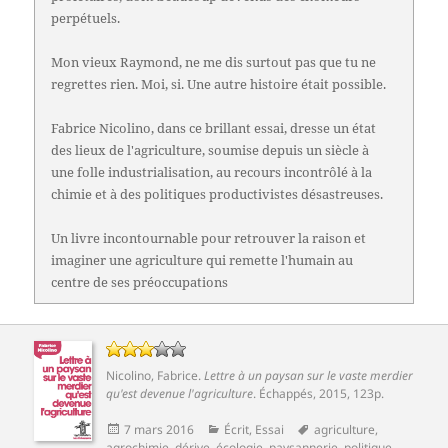
perpétuels.
Mon vieux Raymond, ne me dis surtout pas que tu ne
regrettes rien. Moi, si. Une autre histoire était possible.
Fabrice Nicolino, dans ce brillant essai, dresse un état
des lieux de l'agriculture, soumise depuis un siècle à
une folle industrialisation, au recours incontrôlé à la
chimie et à des politiques productivistes désastreuses.
Un livre incontournable pour retrouver la raison et
imaginer une agriculture qui remette l'humain au
centre de ses préoccupations
Nicolino, Fabrice
.
Lettre à un paysan sur le vaste merdier
qu'est devenue l'agriculture
.
Échappés
, 2015, 123p.
Publié
Catégories
Mots-
7 mars 2016
Écrit
,
Essai
agriculture
,
le
clés
agrochimie
,
dérive
,
écologie
,
paysannerie
,
politique
,