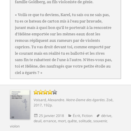
famille Goldberg, au fils violoniste de génie.
« Voilà ce que tu deviens, Karel, tu sais ou ne sais pas,
tu es ce bateau de carton mis à l'eau par bravade,
jurant mais à quoi bon qu'il te porterait à la rencontre
d'Hélène emportée sur les mêmes eaux dont les
remous répliquent aux rameurs par de violents
caprices. Tu vas droit devant toi, comme emporté par
le courant mais en réalité tu es ballotté et les rives
sans fin te rabattent de l'une à l'autre. N'êtes-vous pas,
toi et Hélène, des naufragés que votre petite étoile au
ciel a égarés ? »
Voisard, Alexandre
.
Notre-Dame des égarées
.
Zoé
,
2017, 192p.
Publié
Catégories
Mots-
25 janvier 2018
Écrit
,
Fiction
dérive
,
le
clés
deuil
,
errance
,
mort
,
quête
,
solitude
,
souvenir
,
violon