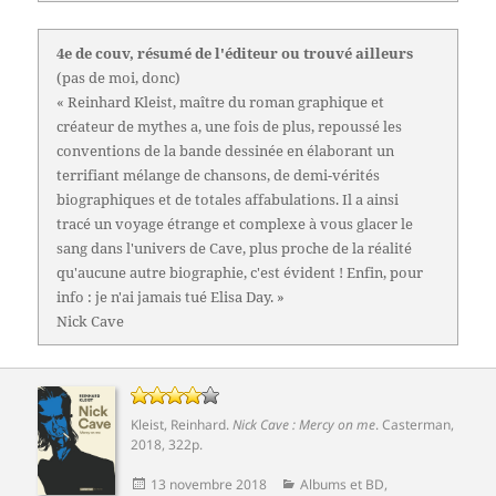
4e de couv, résumé de l'éditeur ou trouvé ailleurs
(pas de moi, donc)
« Reinhard Kleist, maître du roman graphique et
créateur de mythes a, une fois de plus, repoussé les
conventions de la bande dessinée en élaborant un
terrifiant mélange de chansons, de demi-vérités
biographiques et de totales affabulations. Il a ainsi
tracé un voyage étrange et complexe à vous glacer le
sang dans l'univers de Cave, plus proche de la réalité
qu'aucune autre biographie, c'est évident ! Enfin, pour
info : je n'ai jamais tué Elisa Day. »
Nick Cave
Kleist, Reinhard
.
Nick Cave : Mercy on me
.
Casterman
,
2018, 322p.
Publié
Catégories
13 novembre 2018
Albums et BD
,