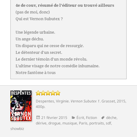
4e de couv, résumé de l'éditeur ou trouvé ailleurs
(pas de moi, donc)
Qui est Vernon Subutex ?
Une légende urbaine.
Un ange déchu.
Un disparu qui ne cesse de ressurgir.
Le détenteur d'un secret.
Le dernier témoin d'un monde révolu.
L'ultime visage de notre comédie inhumaine.
Notre fantôme à tous
Despentes, Virginie
.
Vernon Subutex 1
.
Grasset
, 2015,
400p.
Publié
Catégories
Mots-
21 février 2015
Écrit
,
Fiction
dèche
,
le
clés
dérive
,
drogue
,
musique
,
Paris
,
portraits
,
sdf
,
showbiz