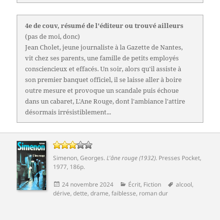
4e de couv, résumé de l'éditeur ou trouvé ailleurs
(pas de moi, donc)
Jean Cholet, jeune journaliste à la Gazette de Nantes,
vit chez ses parents, une famille de petits employés
consciencieux et effacés. Un soir, alors qu'il assiste à
son premier banquet officiel, il se laisse aller à boire
outre mesure et provoque un scandale puis échoue
dans un cabaret, L'Ane Rouge, dont l'ambiance l'attire
désormais irrésistiblement...
Simenon, Georges
.
L'âne rouge (1932)
. Presses Pocket,
1977, 186p.
Publié
Catégories
Mots-
24 novembre 2024
Écrit
,
Fiction
alcool
,
le
clés
dérive
,
dette
,
drame
,
faiblesse
,
roman dur