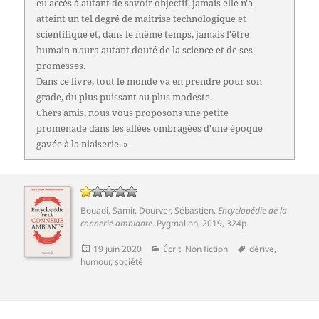
eu accès à autant de savoir objectif, jamais elle n'a
atteint un tel degré de maîtrise technologique et
scientifique et, dans le même temps, jamais l'être
humain n'aura autant douté de la science et de ses
promesses.
Dans ce livre, tout le monde va en prendre pour son
grade, du plus puissant au plus modeste.
Chers amis, nous vous proposons une petite
promenade dans les allées ombragées d'une époque
gavée à la niaiserie. »
Bouadi, Samir
.
Dourver, Sébastien
.
Encyclopédie de la
connerie ambiante
.
Pygmalion
, 2019, 324p.
Publié
Catégories
Mots-
19 juin 2020
Écrit
,
Non fiction
dérive
,
le
clés
humour
,
société