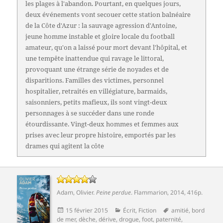
les plages à l'abandon. Pourtant, en quelques jours,
deux événements vont secouer cette station balnéaire
de la Côte d'Azur : la sauvage agression d'Antoine,
jeune homme instable et gloire locale du football
amateur, qu'on a laissé pour mort devant l'hôpital, et
une tempête inattendue qui ravage le littoral,
provoquant une étrange série de noyades et de
disparitions. Familles des victimes, personnel
hospitalier, retraités en villégiature, barmaids,
saisonniers, petits mafieux, ils sont vingt-deux
personnages à se succéder dans une ronde
étourdissante. Vingt-deux hommes et femmes aux
prises avec leur propre histoire, emportés par les
drames qui agitent la côte
Adam, Olivier
.
Peine perdue
.
Flammarion
, 2014, 416p.
Publié
Catégories
Mots-
15 février 2015
Écrit
,
Fiction
amitié
,
bord
le
clés
de mer
,
dèche
,
dérive
,
drogue
,
foot
,
paternité
,