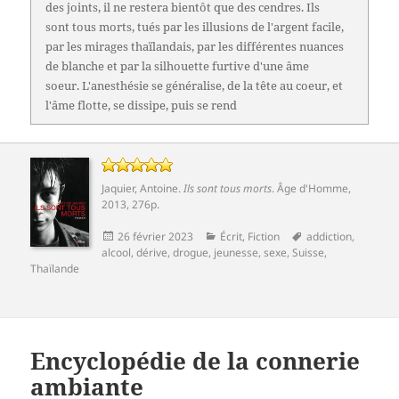
des joints, il ne restera bientôt que des cendres. Ils
sont tous morts, tués par les illusions de l'argent facile,
par les mirages thaïlandais, par les différentes nuances
de blanche et par la silhouette furtive d'une âme
soeur. L'anesthésie se généralise, de la tête au coeur, et
l'âme flotte, se dissipe, puis se rend
Jaquier, Antoine
.
Ils sont tous morts
.
Âge d'Homme
,
2013, 276p.
Publié
Catégories
Mots-
26 février 2023
Écrit
,
Fiction
addiction
,
le
clés
alcool
,
dérive
,
drogue
,
jeunesse
,
sexe
,
Suisse
,
Thaïlande
Encyclopédie de la connerie
ambiante